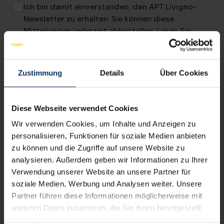
Ich bin damit einverstanden, den APT Livigno-
Newsletter zu erhalten. Sie können diese
Mitteilungen jederzeit abbestellen. Lesen Sie
unsere
Datenschutzerklärung
.
Zustimmung
Details
Über Cookies
Kontakte
mail
info@livigno.eu
Diese Webseite verwendet Cookies
call
+39 0342 977 800
Wir verwenden Cookies, um Inhalte und Anzeigen zu
personalisieren, Funktionen für soziale Medien anbieten
zu können und die Zugriffe auf unsere Website zu
analysieren. Außerdem geben wir Informationen zu Ihrer
Verwendung unserer Website an unsere Partner für
MYLIVIGNOPASS: eine App für dich
soziale Medien, Werbung und Analysen weiter. Unsere
Laden Sie die offizielle App herunter,
Partner führen diese Informationen möglicherweise mit
um Ihren Urlaub in vollen Zügen zu genießen.
weiteren Daten zusammen, die Sie ihnen bereitgestellt
haben oder die sie im Rahmen Ihrer Nutzung der Dienste