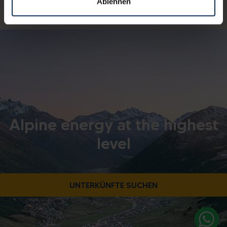
Ablehnen
C.F. 92015260141
Alpine energy at the highest
level
UNTERKÜNFTE SUCHEN