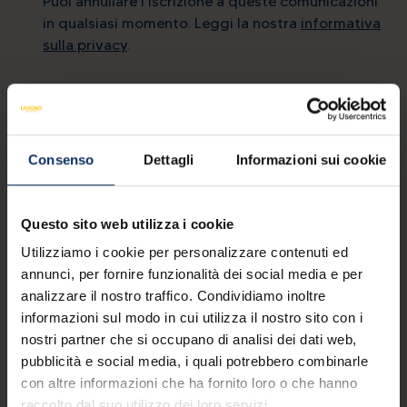
Puoi annullare l'iscrizione a queste comunicazioni
in qualsiasi momento. Leggi la nostra
informativa
sulla privacy
.
Contatti
mail
info@livigno.eu
Consenso
Dettagli
Informazioni sui cookie
call
+39 0342 977 800
Questo sito web utilizza i cookie
Utilizziamo i cookie per personalizzare contenuti ed
annunci, per fornire funzionalità dei social media e per
MYLIVIGNOPASS: un'app per te
analizzare il nostro traffico. Condividiamo inoltre
informazioni sul modo in cui utilizza il nostro sito con i
Scarica l’app ufficiale per
nostri partner che si occupano di analisi dei dati web,
vivere la tua vacanza a 360°.
pubblicità e social media, i quali potrebbero combinarle
con altre informazioni che ha fornito loro o che hanno
Scarica su
Disponibile su
App Store
Google Play
raccolto dal suo utilizzo dei loro servizi.