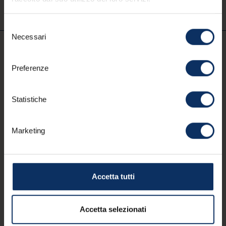
Selezione
Necessari
del
consenso
IT
Preferenze
Statistiche
Partner
Lavora con APT
Amministrazione trasparente
Marketing
Dichiarazione di accessibilità
Privacy policy
Termini d'uso
Cookie policy
Area soci
Digital Agency: alea.pro
Prenota il ritiro di MyLivignoPass residenti
Accetta tutti
Accetta selezionati