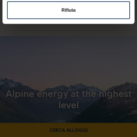
© APT Livigno | Azienda di Promozione e Sviluppo
Rifiuta
Turistico srl - Via Rasia 999 - I-23041 Livigno (So) |
C.F. 92015260141
Alpine energy at the highest
level
CERCA ALLOGGI