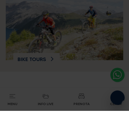
Alpine energy at the highest
level
CERCA ALLOGGI
BIKE TOURS
LIVIGNO PER TE
MENU
INFO LIVE
PRENOTA
CERCA
Tutto quello che puoi fare, vedere, gustare a
Livigno. Dalla vacanza active alla giornata di
relax in famiglia, qui trovi quello che cerchi.