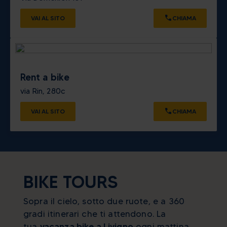
VAI AL SITO
CHIAMA
Rent a bike
via Rin, 280c
VAI AL SITO
CHIAMA
BIKE TOURS
Sopra il cielo, sotto due ruote, e a 360
gradi itinerari che ti attendono. La
tua
vacanza bike a Livigno
ogni mattina