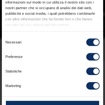
informazioni sul modo in cui utilizza il nostro sito con i
nostri partner che si occupano di analisi dei dati web,
pubblicità e social media, i quali potrebbero combinarle
con altre informazioni che ha fornito loro o che hanno
raccolto dal suo utilizzo dei loro servizi.
Selezione
Necessari
del
consenso
Preferenze
I noleggi di Livigno sapranno offrirti una
Statistiche
vasta selezione di biciclette di alta
qualità per esplorare i nostri sentieri:
Marketing
mountain bike, e-bike e biciclette da
strada, tutte ben tenute e pronte per
accompagnarti nelle tue avventure.