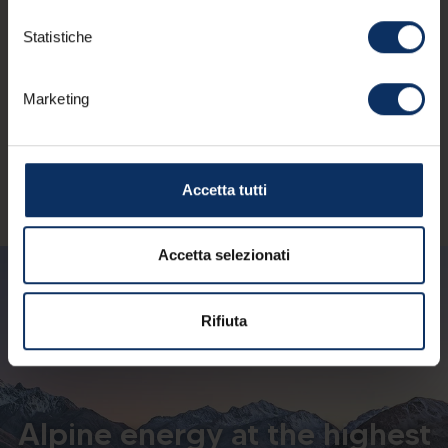
Statistiche
Marketing
© APT Livigno | Azienda di Promozione e Sviluppo
Turistico srl - Via Rasia 999 - I-23041 Livigno (So) |
Accetta tutti
C.F. 92015260141
Accetta selezionati
Rifiuta
Alpine energy at the highest