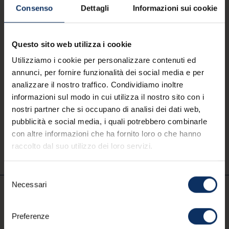
Consenso
Dettagli
Informazioni sui cookie
Contact opnemen
mail
info@livigno.eu
Questo sito web utilizza i cookie
call
+39 0342 977 800
Utilizziamo i cookie per personalizzare contenuti ed
annunci, per fornire funzionalità dei social media e per
analizzare il nostro traffico. Condividiamo inoltre
informazioni sul modo in cui utilizza il nostro sito con i
nostri partner che si occupano di analisi dei dati web,
pubblicità e social media, i quali potrebbero combinarle
con altre informazioni che ha fornito loro o che hanno
App Store
Google Play
raccolto dal suo utilizzo dei loro servizi.
Selezione
Necessari
del
consenso
NL
Preferenze