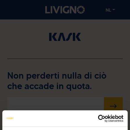
NL
Non perderti nulla di ciò
che accade in quota.