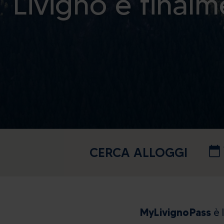
Livigno è finalm
CERCA ALLOGGI
MyLivignoPass
è 