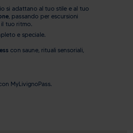
7
8
9
 si adattano al tuo stile e al tuo
14
15
16
one
, passando per escursioni
21
22
23
il tuo ritmo.
28
29
30
pleto e speciale.
4
5
6
ness
con
saune, rituali sensoriali,
ella
Chiudi
 con MyLivignoPass.