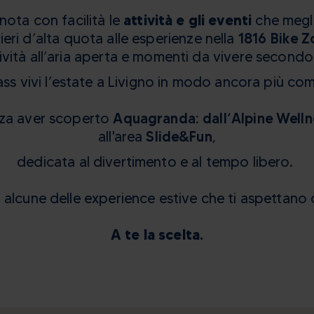
3
4
5
6
3
7
4
8
5
9
6
nota con facilità le
attività e gli eventi
che meglio
10
11
12
13
10
14
11
15
12
16
13
tieri d’alta quota alle esperienze nella
1816 Bike Z
17
18
19
20
17
21
18
22
19
23
20
ività all’aria aperta e momenti da vivere secondo 
24
25
26
27
24
28
25
29
26
30
27
s vivi l’estate a Livigno in modo ancora più com
31
1
2
31
3
4
1
5
2
6
3
enza aver scoperto
Aquagranda: dall’Alpine Well
all'area
Slide&Fun
,
Oggi
Cancella
Oggi
Chiudi
Canc
dedicata al divertimento e al tempo libero.
 alcune delle experience estive che ti aspettano
A te la scelta.