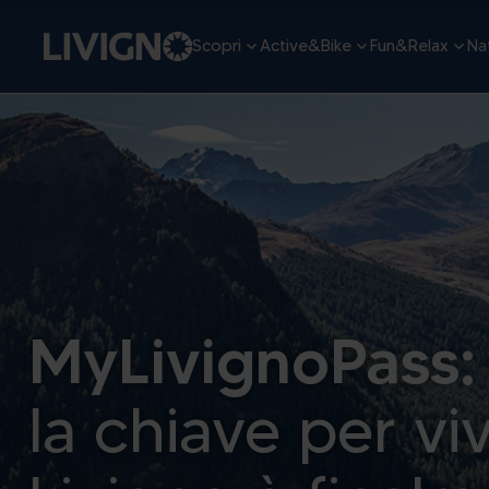
Scopri
Active&Bike
Fun&Relax
Nat
MyLivignoPass:
la chiave per vi