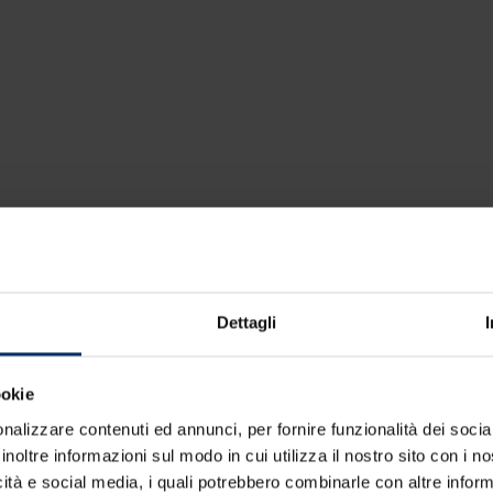
igno con MyLivignoPass
 da ricordare. Scopri tutte le attività pensate per vive
ing e Food & Taste. Prenota in pochi clic su MyLivignoP
Dettagli
ookie
nalizzare contenuti ed annunci, per fornire funzionalità dei socia
inoltre informazioni sul modo in cui utilizza il nostro sito con i 
icità e social media, i quali potrebbero combinarle con altre inform