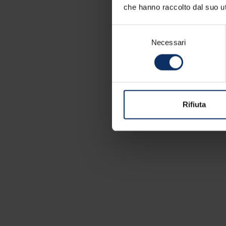
che hanno raccolto dal suo uti
Selezione
Necessari
del
consenso
Rifiuta