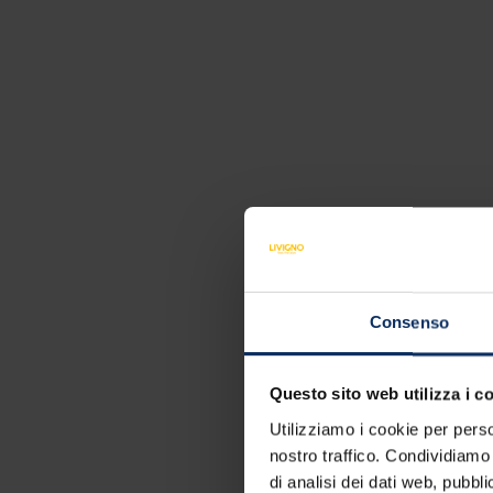
La tua estate a Liv
Trasforma ogni giornata in un'esperienza
Wellness, Bike, Trekking, Family, Shopp
perfetta, su misura per te.
Sunrise coffee
Consenso
Questo sito web utilizza i c
Utilizziamo i cookie per perso
nostro traffico. Condividiamo 
di analisi dei dati web, pubbl