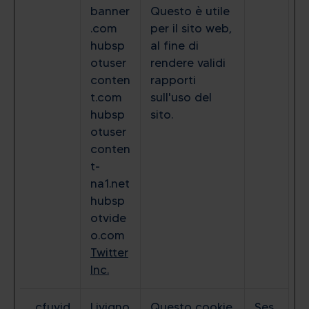
banner
Questo è utile
.com
per il sito web,
hubsp
al fine di
otuser
rendere validi
conten
rapporti
t.com
sull'uso del
hubsp
sito.
otuser
conten
t-
na1.net
hubsp
otvide
o.com
Twitter
Inc.
_cfuvid
Livigno
Questo cookie
Ses