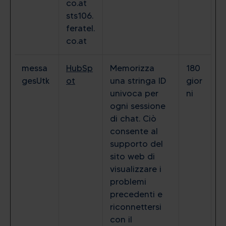
co.at
sts106.
feratel.
co.at
messa
HubSp
Memorizza
180
gesUtk
ot
una stringa ID
gior
univoca per
ni
ogni sessione
di chat. Ciò
consente al
supporto del
sito web di
visualizzare i
problemi
precedenti e
riconnettersi
con il