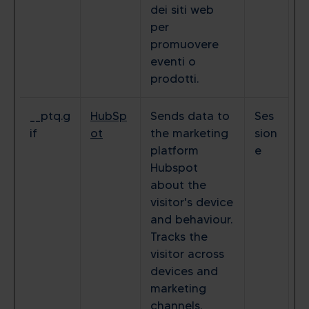
dei siti web
per
promuovere
eventi o
prodotti.
__ptq.g
HubSp
Sends data to
Ses
if
ot
the marketing
sion
platform
e
Hubspot
about the
visitor's device
and behaviour.
Tracks the
visitor across
devices and
marketing
channels.