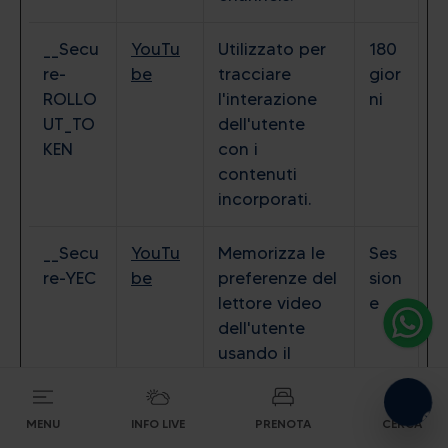
__Secu
YouTu
Utilizzato per
180
re-
be
tracciare
gior
ROLLO
l'interazione
ni
UT_TO
dell'utente
Alpine energy at the highest
KEN
con i
level
contenuti
incorporati.
__Secu
YouTu
Memorizza le
Ses
CERCA ALLOGGI
re-YEC
be
preferenze del
sion
lettore video
e
dell'utente
usando il
video YouTube
incorporato
MENU
INFO LIVE
PRENOTA
CERCA