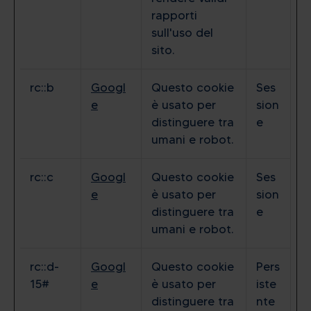
rapporti
sull'uso del
sito.
rc::b
Googl
Questo cookie
Ses
e
è usato per
sion
distinguere tra
e
umani e robot.
rc::c
Googl
Questo cookie
Ses
e
è usato per
sion
distinguere tra
e
umani e robot.
rc::d-
Googl
Questo cookie
Pers
15#
e
è usato per
iste
distinguere tra
nte