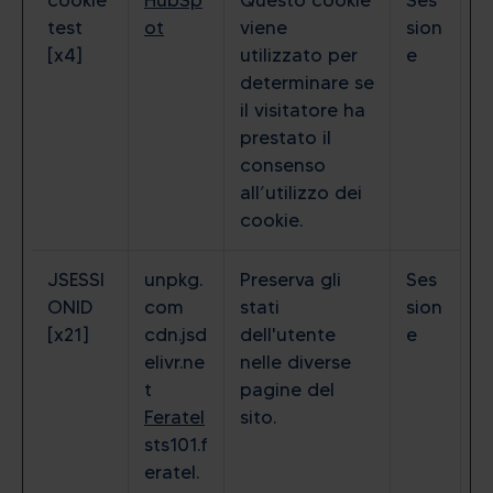
cookie
HubSp
Questo cookie
Ses
test
ot
viene
sion
[x4]
utilizzato per
e
determinare se
il visitatore ha
prestato il
consenso
all’utilizzo dei
cookie.
JSESSI
unpkg.
Preserva gli
Ses
ONID
com
stati
sion
[x21]
cdn.jsd
dell'utente
e
elivr.ne
nelle diverse
t
pagine del
Feratel
sito.
sts101.f
eratel.