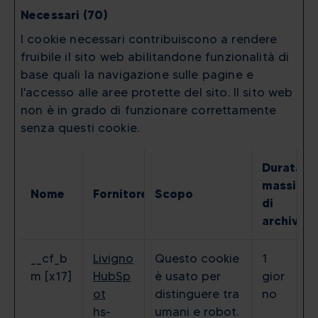
Necessari (70)
I cookie necessari contribuiscono a rendere
fruibile il sito web abilitandone funzionalità di
base quali la navigazione sulle pagine e
l'accesso alle aree protette del sito. Il sito web
non è in grado di funzionare correttamente
senza questi cookie.
Durata
massima
Nome
Fornitore
Scopo
di
archiviaz
__cf_b
Livigno
Questo cookie
1
m [x17]
HubSp
è usato per
gior
ot
distinguere tra
no
hs-
umani e robot.