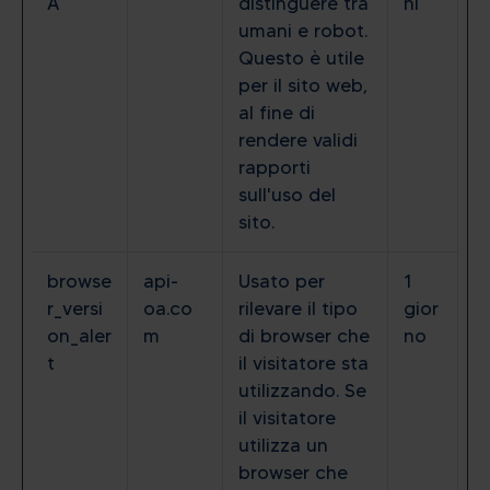
A
distinguere tra
ni
umani e robot.
Questo è utile
per il sito web,
al fine di
rendere validi
rapporti
sull'uso del
sito.
browse
api-
Usato per
1
r_versi
oa.co
rilevare il tipo
gior
on_aler
m
di browser che
no
t
il visitatore sta
utilizzando. Se
il visitatore
utilizza un
browser che