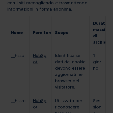
con i siti raccogliendo e trasmettendo
informazioni in forma anonima.
Durata
massima
Nome
Fornitore
Scopo
di
archiviaz
__hssc
HubSp
Identifica se i
1
ot
dati dei cookie
gior
devono essere
no
aggiornati nel
browser del
visitatore.
__hssrc
HubSp
Utilizzato per
Ses
ot
riconoscere il
sion