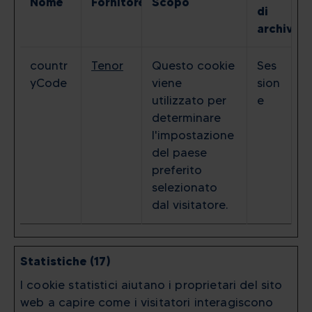
Nome
Fornitore
Scopo
di
archiviaz
countr
Tenor
Questo cookie
Ses
yCode
viene
sion
utilizzato per
e
determinare
l'impostazione
del paese
preferito
selezionato
dal visitatore.
Statistiche (17)
I cookie statistici aiutano i proprietari del sito
web a capire come i visitatori interagiscono