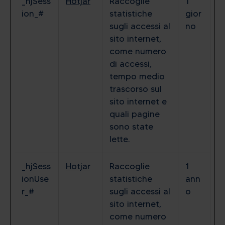
_hjSess
Hotjar
Raccoglie
1
ion_#
statistiche
gior
sugli accessi al
no
sito internet,
come numero
di accessi,
tempo medio
trascorso sul
sito internet e
quali pagine
sono state
lette.
_hjSess
Hotjar
Raccoglie
1
ionUse
statistiche
ann
r_#
sugli accessi al
o
sito internet,
come numero