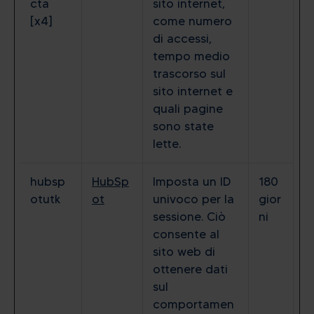
cta
sito internet,
[x4]
come numero
di accessi,
tempo medio
trascorso sul
sito internet e
quali pagine
sono state
lette.
hubsp
HubSp
Imposta un ID
180
otutk
ot
univoco per la
gior
sessione. Ciò
ni
consente al
sito web di
ottenere dati
sul
comportamen