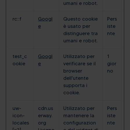
umani e robot.
rc::f
Googl
Questo cookie
Pers
e
è usato per
iste
distinguere tra
nte
umani e robot.
test_c
Googl
Utilizzato per
1
ookie
e
verificare se il
gior
browser
no
dell'utente
supporta i
cookie.
uw-
cdn.us
Utilizzato per
Pers
icon-
erway.
mantenere la
iste
locales
org
configurazion
nte