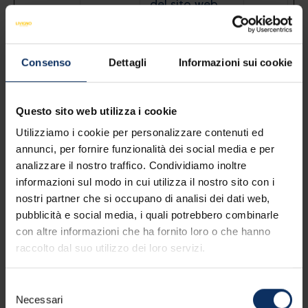
del sito web.
Questo aiuta
le persone
con, ad
Consenso
Dettagli
Informazioni sui cookie
esempio,
disabilità
visive, a
Questo sito web utilizza i cookie
navigare
Utilizziamo i cookie per personalizzare contenuti ed
correttamente
annunci, per fornire funzionalità dei social media e per
nel sito.
analizzare il nostro traffico. Condividiamo inoltre
informazioni sul modo in cui utilizza il nostro sito con i
uw-
cdn.us
Utilizzato per
Pers
nostri partner che si occupano di analisi dei dati web,
tuning
erway.
mantenere la
iste
pubblicità e social media, i quali potrebbero combinarle
s-
org
configurazion
nte
con altre informazioni che ha fornito loro o che hanno
checks
Livigno
e del widget di
raccolto dal suo utilizzo dei loro servizi.
um
accessibilità
[x2]
del sito web.
Selezione
Questo aiuta
Necessari
del