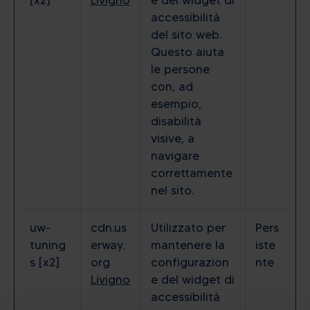
[x2]
Livigno
e del widget di
accessibilità
del sito web.
Questo aiuta
le persone
con, ad
esempio,
disabilità
visive, a
navigare
correttamente
nel sito.
uw-
cdn.us
Utilizzato per
Pers
tuning
erway.
mantenere la
iste
s [x2]
org
configurazion
nte
Livigno
e del widget di
accessibilità