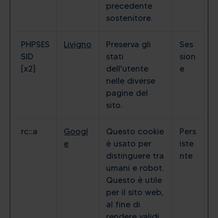
precedente
sostenitore.
PHPSES
Livigno
Preserva gli
Ses
SID
stati
sion
[x2]
dell'utente
e
nelle diverse
pagine del
sito.
rc::a
Googl
Questo cookie
Pers
e
è usato per
iste
distinguere tra
nte
umani e robot.
Questo è utile
per il sito web,
al fine di
rendere validi