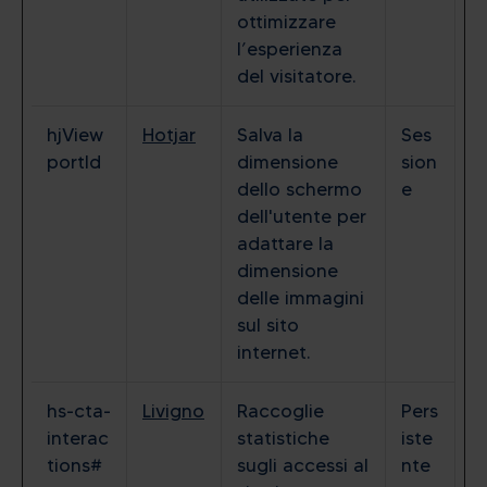
ottimizzare
l’esperienza
del visitatore.
hjView
Hotjar
Salva la
Ses
portId
dimensione
sion
dello schermo
e
dell'utente per
adattare la
dimensione
delle immagini
sul sito
internet.
hs-cta-
Livigno
Raccoglie
Pers
interac
statistiche
iste
tions#
sugli accessi al
nte