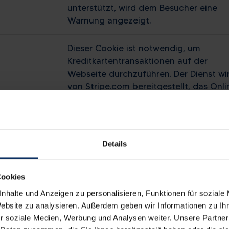
unterstützt, wird dem Besucher eine
Warnung angezeigt.
Dieser Cookie ist notwendig, um
Kreditkartentransaktionen auf der
Webseite durchzuführen. Der Dienst wi
von Stripe.com bereitgestellt, das Onli
Transaktionen ermöglicht, ohne dass
Kreditkarteninformationen gespeichert
werden.
Details
Speichert den Zustimmungsstatus des
Benutzers für Cookies auf der aktuelle
Cookies
Domäne.
nhalte und Anzeigen zu personalisieren, Funktionen für soziale
Dieses Cookie wird benutzt, um zu
Website zu analysieren. Außerdem geben wir Informationen zu I
bestimmen, ob der Besucher die Cooki
r soziale Medien, Werbung und Analysen weiter. Unsere Partner