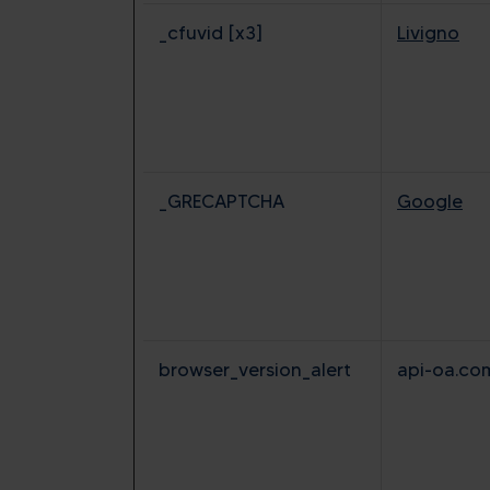
_cfuvid [x3]
Livigno
_GRECAPTCHA
Google
browser_version_alert
api-oa.co