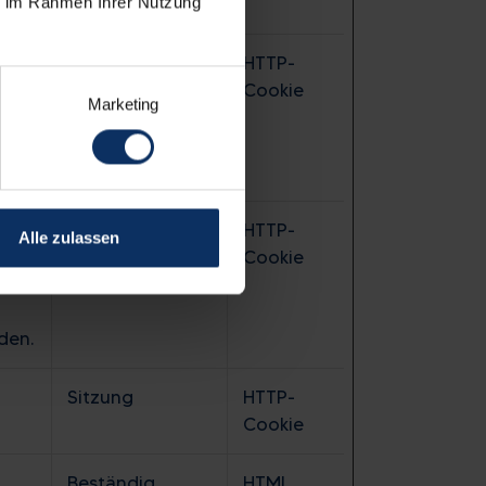
ie im Rahmen Ihrer Nutzung
Sitzung
HTTP-
Cookie
Marketing
olge
180 Tage
HTTP-
Alle zulassen
icht
Cookie
t
den.
Sitzung
HTTP-
Cookie
Beständig
HTML