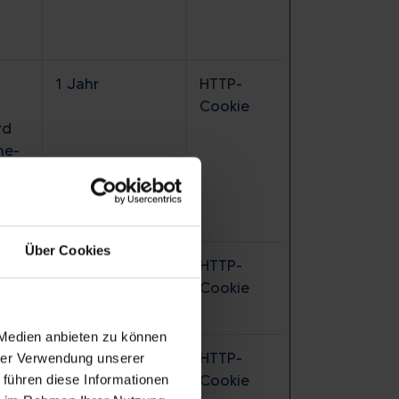
1 Jahr
HTTP-
Cookie
rd
ne-
Über Cookies
1 Jahr
HTTP-
n
Cookie
 Medien anbieten zu können
Sitzung
HTTP-
hrer Verwendung unserer
e-
Cookie
 führen diese Informationen