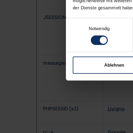
möglicherweise mit weiteren
der Dienste gesammelt habe
JSESSIONID [x21]
unpkg.co
Einwilligungsauswahl
cdn.jsdeliv
Notwendig
Feratel
sts101.fera
sts106.fera
messagesUtk
HubSpot
Ablehnen
PHPSESSID [x2]
Livigno
rc::a
Google