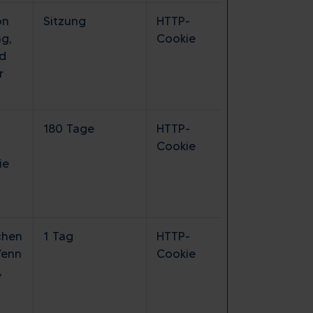
on
Sitzung
HTTP-
ng,
Cookie
nd
r
180 Tage
HTTP-
Cookie
ie
chen
1 Tag
HTTP-
Wenn
Cookie
,