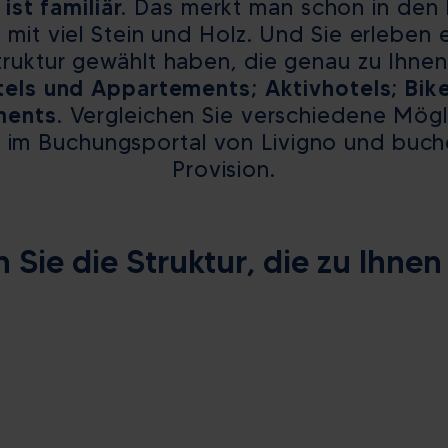
st familiär.
Das merkt man schon in den 
5
6
3
7
4
8
5
9
6
7
8
l, mit viel Stein und Holz. Und Sie erleben 
12
13
10
14
11
15
12
16
13
14
15
truktur gewählt haben, die genau zu Ihnen
19
20
17
21
18
22
19
23
20
21
22
tels und Appartements; Aktivhotels; Bik
ents.
Vergleichen Sie verschiedene Mögl
26
27
24
28
25
29
26
30
27
28
29
e im Buchungsportal von Livigno und buch
2
3
31
4
1
5
2
6
3
4
5
Provision.
Löschen
Heute
Schließen
Löschen
Sch
 Sie die Struktur, die zu Ihnen