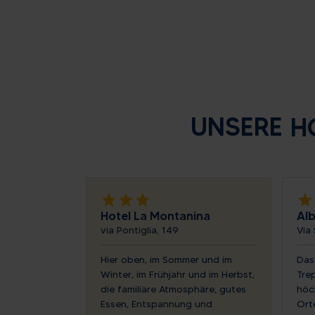
UNSERE
H
star
star
star
star
Hotel La Montanina
Al
via Pontiglia, 149
Via
Hier oben, im Sommer und im
Das
Winter, im Frühjahr und im Herbst,
Trep
die familiäre Atmosphäre, gutes
höc
Essen, Entspannung und
Orte