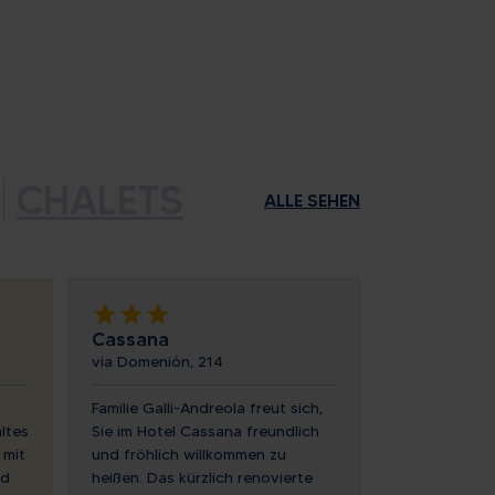
CHALETS
ALLE SEHEN
star
star
star
Cassana
via Domenión, 214
Familie Galli-Andreola freut sich,
ltes
Sie im Hotel Cassana freundlich
 mit
und fröhlich willkommen zu
nd
heißen. Das kürzlich renovierte