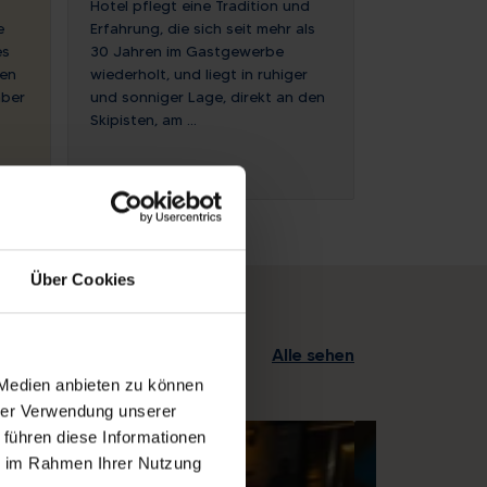
Hotel pflegt eine Tradition und
e
Erfahrung, die sich seit mehr als
es
30 Jahren im Gastgewerbe
ten
wiederholt, und liegt in ruhiger
ber
und sonniger Lage, direkt an den
Skipisten, am ...
Über Cookies
Alle sehen
 Medien anbieten zu können
hrer Verwendung unserer
 führen diese Informationen
ie im Rahmen Ihrer Nutzung