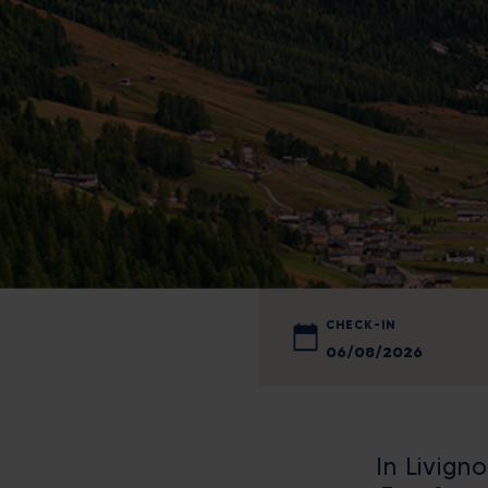
CHECK-IN
Mo
Di
In Livign
27
28