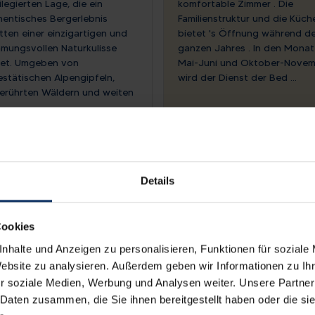
ilegierten Lage, die ein
komfortable Zimmer . Die
hentisches Bergerlebnis
Familienstruktur und die Küch
tten einer einzigartigen und
bietet 's Öffnung während d
mmungsvollen Naturkulisse
ganzen Jahres . In den Mona
tet. Umgeben von
Mai-Juni und Oktober-Novem
estätischen Alpengipfeln,
wird der Dienst der Bed ...
erührten Wäldern und weiten
Details
Veranstaltungen
Cookies
nhalte und Anzeigen zu personalisieren, Funktionen für soziale
Website zu analysieren. Außerdem geben wir Informationen zu I
r soziale Medien, Werbung und Analysen weiter. Unsere Partner
 Daten zusammen, die Sie ihnen bereitgestellt haben oder die s