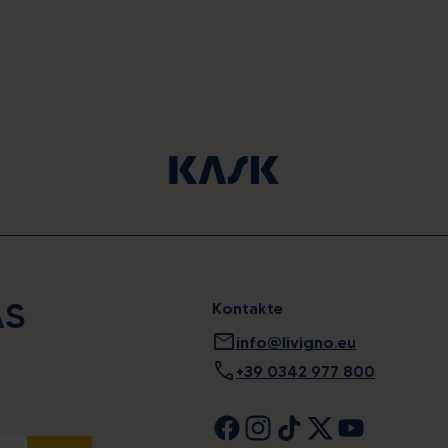
AS
Kontakte
mail
info@livigno.eu
call
+39 0342 977 800