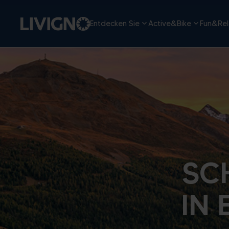
Entdecken Sie
Active&Bike
Fun&Rel
SC
IN 