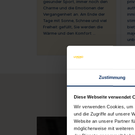
gesunder Sport, immer noch den
priv
Charme und die Emotionen der
aut
Vergangenheit an. Am Ende der
inmi
Tage mit Sonne, Schnee und viel
sti
Freiheit gefüllt, Sie werden die
bie
Wärme und den Komfort ...
maj
unb
...
Zustimmung
Diese Webseite verwendet 
Wir verwenden Cookies, um I
und die Zugriffe auf unsere 
Website an unsere Partner fü
möglicherweise mit weiteren