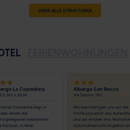
SIEHE ALLE STRUKTUREN
OTEL
FERIENWOHNUNGEN
star
star
star
star
star
bergo La Colombina
Albergo San Rocco
 S.S 301 n 8539
Via Saroch 782
 Hotel Colombina liegt in
Wir beschäftigen uns mit der
alle, einem der
Professionalität des Aufentha
hstgelegenen bewohnten
und wir erfüllen Ihre Wünsche
 Europas, in einer
Güte kulinarische Angebot u