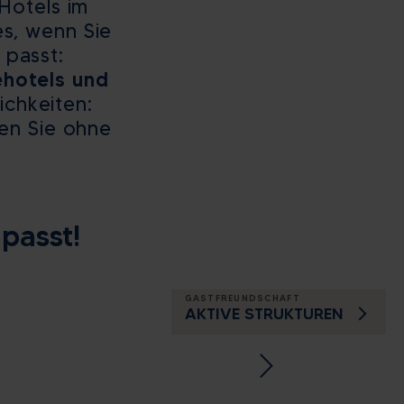
Hotels im
9
es, wenn Sie
16
 passt:
23
ehotels und
ichkeiten:
30
en Sie ohne
6
ließen
 passt!
GASTFREUNDSCHAFT
AKTIVE STRUKTUREN