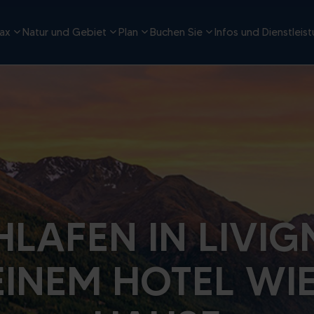
ax
Natur und Gebiet
Plan
Buchen Sie
Infos und Dienstleis
HLAFEN IN LIVIG
EINEM HOTEL WI