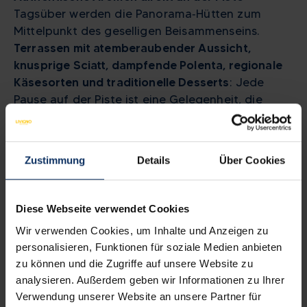
Tagsüber werden die Panorama‑Hütten zum
Mittelpunkt des geselligen Beisammenseins.
Terrassen mit atemberaubender Aussicht,
knusprige Sciatt, dampfende Polenta, regionale
Käsesorten und traditionelle Desserts
: Jede
Pause auf der Piste ist eine Gelegenheit, die
alpine Küche zu genießen und einen Moment der
Entspannung zu erleben. Hier treffen Geschmack
und Schnee aufeinander – und machen das
Zustimmung
Details
Über Cookies
sportliche Erlebnis vollkommen.
Diese Webseite verwendet Cookies
Wir verwenden Cookies, um Inhalte und Anzeigen zu
Viele Erlebnisse, für jeden
personalisieren, Funktionen für soziale Medien anbieten
zu können und die Zugriffe auf unsere Website zu
Geschmack
analysieren. Außerdem geben wir Informationen zu Ihrer
Verwendung unserer Website an unsere Partner für