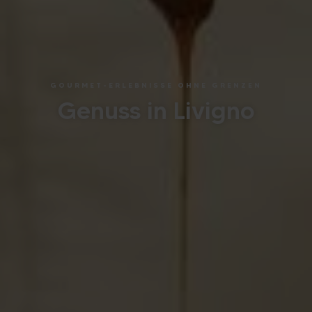
GOURMET-ERLEBNISSE OHNE GRENZEN
Genuss in Livigno