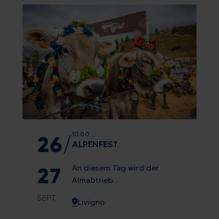
10:00
26
/
ALPENFEST
27
An diesem Tag wird der
Almabtrieb
heraufbeschworen, bei dem
SEPT.
Livigno
die Tiere nach dem Sommer
auf den Almen für die