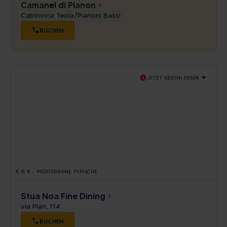
Camanel di Planon
Cabinovia Teola/Pianoni Bassi
BUCHEN
schedule
JETZT GESCHLOSSEN
€
€
€
-
MEDITERRANE
TYPISCHE
Stua Noa Fine Dining
via Plan, 114
BUCHEN