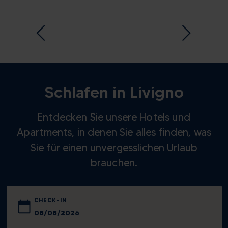
Winterzeit ins Dorf
zurückkehren. Die festlich
gekleideten Tiere ziehen
durch die Straßen des
Stadtzentrums, während die
Einwohner von Livigno "im
alten Stil" gekleidet sind, um
Schlafen in Livigno
die Emotionen des ländlichen
Lebens vergangener Tage
Entdecken Sie unsere Hotels und
wieder aufleben zu lassen.
Apartments, in denen Sie alles finden, was
Sie für einen unvergesslichen Urlaub
brauchen.
CHECK-IN
August
2026