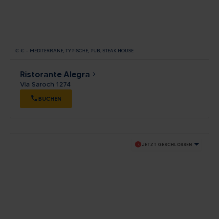
€
€
-
MEDITERRANE
TYPISCHE
PUB
STEAK HOUSE
Ristorante Alegra
Via Saroch 1274
BUCHEN
schedule
JETZT GESCHLOSSEN