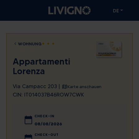
DE
WOHNUNG
star
star
star
Appartamenti
Lorenza
Via Campacc 203 |
Karte anschauen
CIN: IT014037B46ROW7CWK
CHECK-IN
August
2026
CHECK-OUT