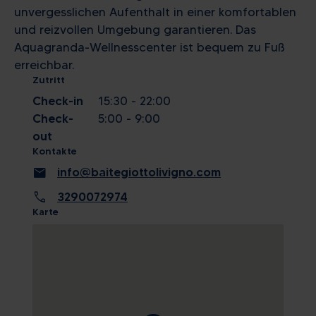
unvergesslichen Aufenthalt in einer komfortablen
und reizvollen Umgebung garantieren. Das
Aquagranda-Wellnesscenter ist bequem zu Fuß
erreichbar.
Zutritt
Check-in
15:30 - 22:00
Check-
5:00 - 9:00
out
Kontakte
mail
info@baitegiottolivigno.com
call
3290072974
Karte