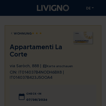
DE
WOHNUNG
star
star
star
Appartamenti La
Corte
via Saròch, 888 |
Karte anschauen
CIN: IT014037B4NODH6BX8 |
IT014037B423J5OOA4
CHECK-IN
August
2026