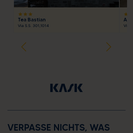
star
star
star
star
sta
Tea Bastian
App
Via S.S. 301,1014
Via 
VERPASSE NICHTS, WAS