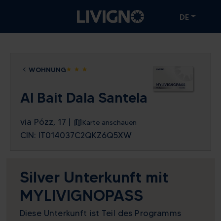
DE
WOHNUNG
star
star
star
Al Bait Dala Santela
via Pózz, 17 |
Karte anschauen
CIN: IT014037C2QKZ6Q5XW
Silver Unterkunft mit
MYLIVIGNOPASS
Diese Unterkunft ist Teil des Programms