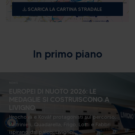
SCARICA LA CARTINA STRADALE
In primo piano
NEWS
EUROPEI DI NUOTO 2026: LE
MEDAGLIE SI COSTRUISCONO A
LIVIGNO
Hrochová e Kovář protagonisti sul percorso;
Paltrinieri, Quadarella, Frigo, Lotti e Fabbri
ispirano dal palco: Livigno ...