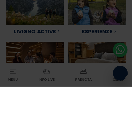
level
CERCA ALLOGGI
LIVIGNO ACTIVE
ESPERIENZE
MENU
INFO LIVE
PRENOTA
CERCA
DOVE MANGIARE
DOVE DORMIRE