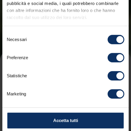
pubblicità e social media, i quali potrebbero combinarle
con altre informazioni che ha fornito loro o che hanno
raccolto dal suo utilizzo dei loro servizi.
Selezione
Necessari
del
consenso
Preferenze
Infolive Passi
Statistiche
WEBCAM
PASSI
IMPIANTI
METEO
Marketing
ULTIMO AGGIORNAMENTO:
13:15 - LUNEDÌ 20.07.2026
schedule
APRICA
(APERTO)
Accetta tutti