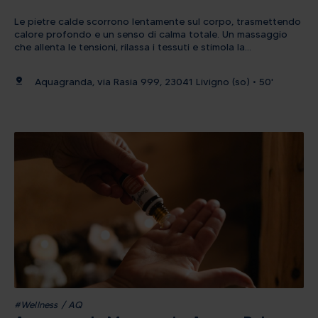
Le pietre calde scorrono lentamente sul corpo, trasmettendo
calore profondo e un senso di calma totale. Un massaggio
che allenta le tensioni, rilassa i tessuti e stimola la
circolazione. Ideale per chi ama la lentezza e il calore
avvolgente della terra. Importante: Dopo aver acquistato il
pin_drop
Aquagranda, via Rasia 999, 23041 Livigno (so) • 50'
massaggio, è necessario contattare telefonicamente la
reception di Aquagranda per concordare la data e l’orario
dell’appuntamento.
#Wellness / AQ