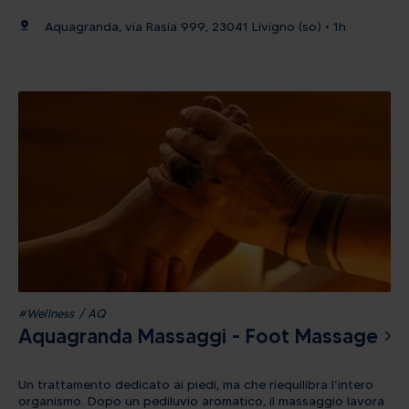
tensioni post-sforzo. Importante: Dopo aver acquistato il
pin_drop
Aquagranda, via Rasia 999, 23041 Livigno (so) • 1h
massaggio, è necessario contattare telefonicamente la
reception di Aquagranda per concordare la data e l’orario
dell’appuntamento.
#Wellness / AQ
Aquagranda Massaggi - Foot Massage
Un trattamento dedicato ai piedi, ma che riequilibra l’intero
organismo. Dopo un pediluvio aromatico, il massaggio lavora