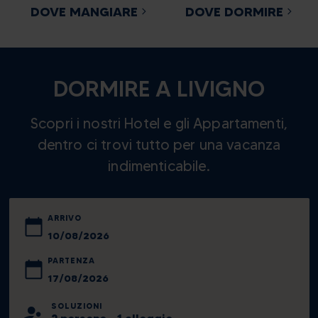
DOVE MANGIARE
DOVE DORMIRE
DORMIRE A LIVIGNO
Scopri i nostri Hotel e gli Appartamenti,
dentro ci trovi tutto per una vacanza
indimenticabile.
ARRIVO
agosto
2026
PARTENZA
lun
mar
mer
gio
ven
sab
dom
agosto
2026
SOLUZIONI
27
28
29
30
31
1
2