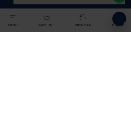
MENU
INFO LIVE
PRENOTA
CERCA
Non perderti nulla di ciò
che accade in quota.
INVIA