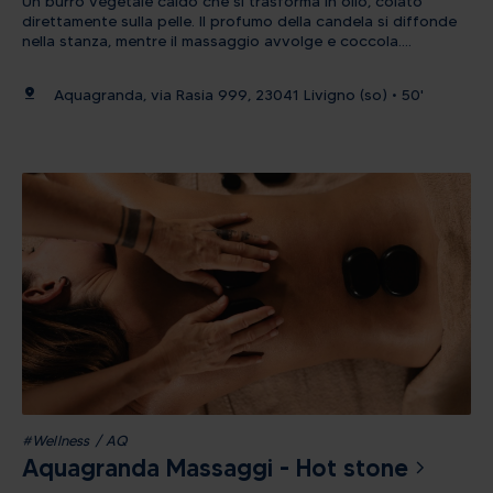
Un burro vegetale caldo che si trasforma in olio, colato
direttamente sulla pelle. Il profumo della candela si diffonde
nella stanza, mentre il massaggio avvolge e coccola.
Un’esperienza sensuale, morbida, rigenerante. Importante:
Dopo aver acquistato il massaggio, è necessario contattare
pin_drop
Aquagranda, via Rasia 999, 23041 Livigno (so) • 50'
telefonicamente la reception di Aquagranda per concordare
la data e l’orario dell’appuntamento.
#Wellness / AQ
Aquagranda Massaggi - Hot stone