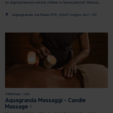
su digitopressioni mirate, riflessi e fasce plantari. Rilassa,
decongestiona, ristabilisce il flusso. Importante: Dopo aver
acquistato il massaggio, è necessario contattare
pin_drop
Aquagranda, via Rasia 999, 23041 Livigno (so) • 50'
telefonicamente la reception di Aquagranda per concordare
la data e l’orario dell’appuntamento.
#Wellness / AQ
Aquagranda Massaggi - Candle
Massage