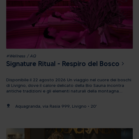
#Wellness / AQ
Signature Ritual - Respiro del Bosco
Disponibile il 22 agosto 2026 Un viaggio nel cuore dei boschi
di Livigno, dove il calore delicato della Bio Sauna incontra
antiche tradizioni e gli elementi naturali della montagna.
L’esperienza comprende: Rituale con rami naturali di
eucalipto, betulla o quercia Smoke Ritual con resine naturali e
pin_drop
Aquagranda, via Rasia 999, Livigno • 20'
profumi del bosco alpino Balsamo al timo applicato sul petto,
per una piacevole sensazione balsamica durante la
respirazione Scrub corpo rinfrescante al termine del rituale,
nella zona docce Frizione all’arnica per un momento di
automassaggio, ideale dopo una giornata trascorsa in
montagna Momento finale alpino: L’esperienza si conclude