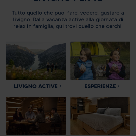
Mercoledì 26 agosto – Risotto di mare Ogni serata sarà
accompagnata da musica dal vivo, creando un'atmosfera
Tutto quello che puoi fare, vedere, gustare a
rilassata e coinvolgente, perfetta per vivere il piacere della
Livigno. Dalla vacanza active alla giornata di
convivialità e trascorrere una piacevole serata estiva in
relax in famiglia, qui trovi quello che cerchi.
compagnia.
LIVIGNO ACTIVE
ESPERIENZE