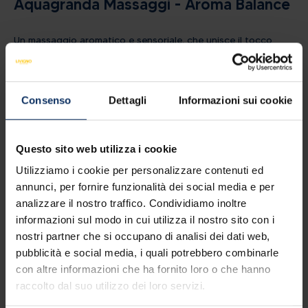
Aquagranda Massaggi - Aroma Balance
Un massaggio aromatico e sensoriale, che unisce il tocco
armonico delle mani alla potenza sottile degli oli essenziali.
Dopo una breve consulenza, il blend viene scelto insieme, in
base al tuo stato emotivo e fisico. Il risultato? Un
rilassamento che si espande su più livelli, dal corpo alla
pin_drop
Aquagranda, via Rasia 999, 23041 Livigno (so) • 50'
Consenso
Dettagli
Informazioni sui cookie
mente. Importante: Dopo aver acquistato il massaggio, è
necessario contattare telefonicamente la reception di
Aquagranda per concordare la data e l’orario
dell’appuntamento.
Questo sito web utilizza i cookie
Utilizziamo i cookie per personalizzare contenuti ed
annunci, per fornire funzionalità dei social media e per
analizzare il nostro traffico. Condividiamo inoltre
informazioni sul modo in cui utilizza il nostro sito con i
nostri partner che si occupano di analisi dei dati web,
pubblicità e social media, i quali potrebbero combinarle
con altre informazioni che ha fornito loro o che hanno
raccolto dal suo utilizzo dei loro servizi.