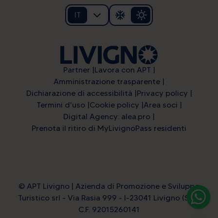
IT
Partner
Lavora con APT
Amministrazione trasparente
Dichiarazione di accessibilità
Privacy policy
Alpine energy at the highest
Termini d'uso
Cookie policy
Area soci
Digital Agency: alea.pro
level
Prenota il ritiro di MyLivignoPass residenti
CERCA ALLOGGI
© APT Livigno | Azienda di Promozione e Sviluppo
Turistico srl - Via Rasia 999 - I-23041 Livigno (So) |
C.F. 92015260141