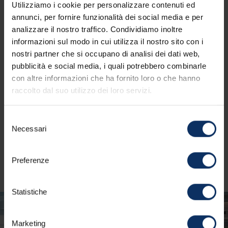
Utilizziamo i cookie per personalizzare contenuti ed
equipaggiata con attrezzatura Technogym di
annunci, per fornire funzionalità dei social media e per
ultima generazione e le nuovissime bike
analizzare il nostro traffico. Condividiamo inoltre
MagneticDays. Spazio moderno e
informazioni sul modo in cui utilizza il nostro sito con i
all’avanguardia, la palestra vanta anche la
nostri partner che si occupano di analisi dei dati web,
presenza della tecnologia KINEO: si tratta di
pubblicità e social media, i quali potrebbero combinarle
macchinari per l’allenamento personalizzato,
con altre informazioni che ha fornito loro o che hanno
ideali anche per la riabilitazione e per la
raccolto dal suo utilizzo dei loro servizi.
successiva riatletizzazione. Per offrire la
possibilità di svolgere un allenamento completo,
Selezione
il centro Aquagranda mette a disposizione
Necessari
del
anche una
piscina di 25m
– sede degli
consenso
allenamenti di Federica Pellegrini e della
Preferenze
Nazionale Italiana di nuoto
, e dal ed 2023 anche
una piscina da 50m.
Statistiche
Marketing