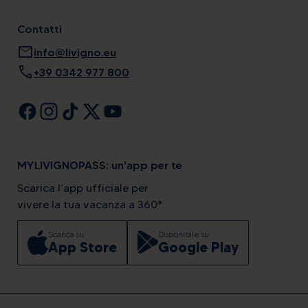
Contatti
mail
info@livigno.eu
call
+39 0342 977 800
MYLIVIGNOPASS: un'app per te
Scarica l’app ufficiale per
vivere la tua vacanza a 360°.
Scarica su
Disponibile su
App Store
Google Play