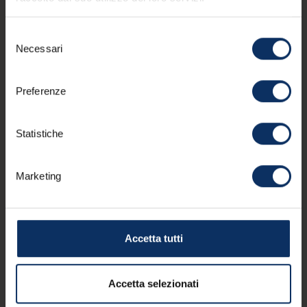
con
gift!
alo
acc
Selezione
swe
Necessari
del
consenso
Preferenze
Statistiche
pin_drop
pin_drop
Livigno-Tagliede-Costaccia gondola.
Marketing
Accetta tutti
Accetta selezionati