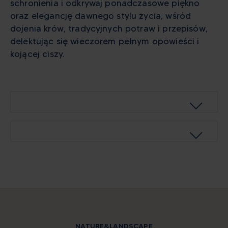
schronienia i odkrywaj ponadczasowe piękno
oraz elegancję dawnego stylu życia, wśród
dojenia krów, tradycyjnych potraw i przepisów,
delektując się wieczorem pełnym opowieści i
kojącej ciszy.
NATURE&LANDSCAPE