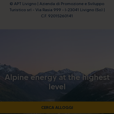
© APT Livigno | Azienda di Promozione e Sviluppo
Turistico srl - Via Rasia 999 - I-23041 Livigno (So) |
C.F. 92015260141
Alpine energy at the highest
level
CERCA ALLOGGI