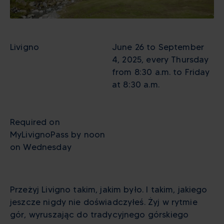
Livigno
June 26 to September
4, 2025, every Thursday
from 8:30 a.m. to Friday
at 8:30 a.m.
Required on
MyLivignoPass by noon
on Wednesday
Przeżyj Livigno takim, jakim było. I takim, jakiego
jeszcze nigdy nie doświadczyłeś. Żyj w rytmie
gór, wyruszając do tradycyjnego górskiego