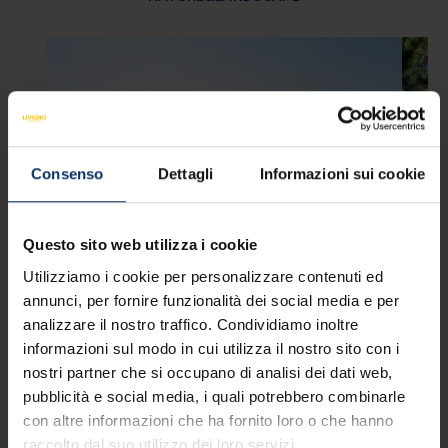
Consenso
Dettagli
Informazioni sui cookie
Questo sito web utilizza i cookie
Utilizziamo i cookie per personalizzare contenuti ed
annunci, per fornire funzionalità dei social media e per
ANIMAL TRAIL - Sitas Livigno
WA
analizzare il nostro traffico. Condividiamo inoltre
A
On the way from Rifugio Costaccia to the
informazioni sul modo in cui utilizza il nostro sito con i
arrival point of the Valandrea - Vetta chairlift,
Liv
nostri partner che si occupano di analisi dei dati web,
and vice versa, you can meet some of the
nat
pubblicità e social media, i quali potrebbero combinarle
most characteristic mountain animals and test
fri
con altre informazioni che ha fornito loro o che hanno
your knowledge with a fun quiz! At the end of
thos
raccolto dal suo utilizzo dei loro servizi.
the route, don't forget to collect your free