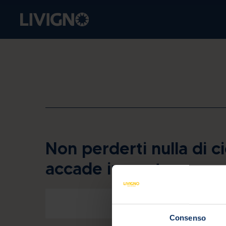
Non perderti nulla di c
accade in quota.
Consenso