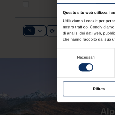
Questo sito web utilizza i c
Utilizziamo i cookie per perso
nostro traffico. Condividiamo 
PL
di analisi dei dati web, pubbl
che hanno raccolto dal suo uti
© APT Livi
Selezione
Necessari
del
consenso
Rifiuta
Alp