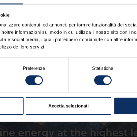
ookie
nalizzare contenuti ed annunci, per fornire funzionalità dei socia
inoltre informazioni sul modo in cui utilizza il nostro sito con i 
icità e social media, i quali potrebbero combinarle con altre inform
lizzo dei loro servizi.
gno | Azienda di Promozione e Sviluppo Turistico srl - Via Ra
Preferenze
Statistiche
Accetta selezionati
ine energy at the highest l