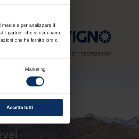
l media e per analizzare il
nostri partner che si occupano
azioni che ha fornito loro o
sia 999 - I-23041 Livigno (So) | C.F. 92015260141
Marketing
Accetta tutti
evel