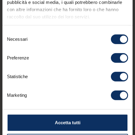
pubblicità e social media, i quali potrebbero combinarle
con altre informazioni che ha fornito loro o che hanno
raccolto dal suo utilizzo dei loro servizi.
Selezione
AQUAGRANDA – BABYSITTING
VI
Necessari
del
IN SLIDE&FUN AQUAGRANDA –
consenso
The 
BABYSITTING IN SLIDE&FUN
con
Preferenze
han
Water games, motor activities and lots of fun
pro
make every afternoon a special adventure.
yog
Statistiche
tabl
pin_drop
Marketing
Aquagranda - Via Rasia - area Slide&Fun.
pin_drop
Accetta tutti