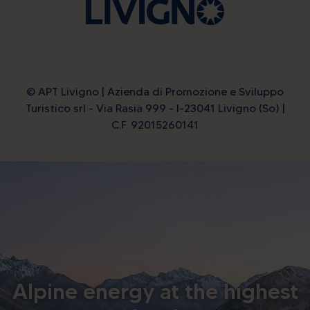
© APT Livigno | Azienda di Promozione e Sviluppo
Turistico srl - Via Rasia 999 - I-23041 Livigno (So) |
C.F. 92015260141
Alpine energy at the highest