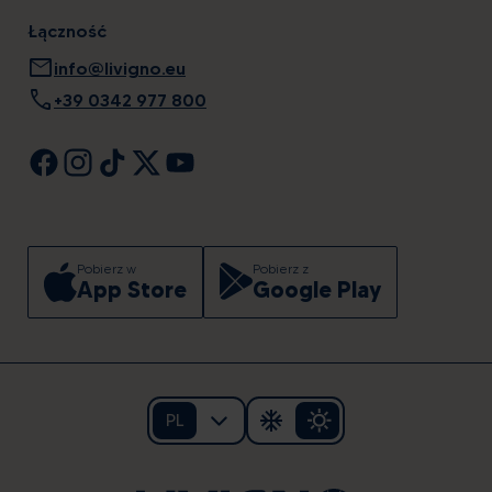
Łączność
mail
info@livigno.eu
call
+39 0342 977 800
Pobierz w
Pobierz z
App Store
Google Play
PL