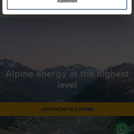
Ablehnen
C.F. 92015260141
Alpine energy at the highest
level
UNTERKÜNFTE SUCHEN