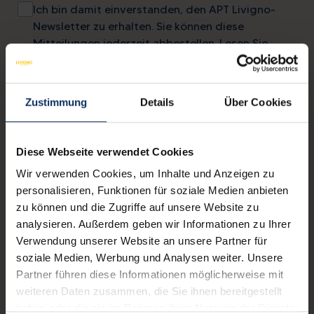
Ich bin damit einverstanden, den APT Livigno-
Newsletter zu erhalten. Sie können diese
Mitteilungen jederzeit abbestellen. Lesen Sie
unsere
Datenschutzerklärung
.
Zustimmung
Details
Über Cookies
Kontakte
mail
info@livigno.eu
Diese Webseite verwendet Cookies
call
+39 0342 977 800
Wir verwenden Cookies, um Inhalte und Anzeigen zu
personalisieren, Funktionen für soziale Medien anbieten
zu können und die Zugriffe auf unsere Website zu
analysieren. Außerdem geben wir Informationen zu Ihrer
Verwendung unserer Website an unsere Partner für
MYLIVIGNOPASS: eine App für dich
soziale Medien, Werbung und Analysen weiter. Unsere
Laden Sie die offizielle App herunter,
Partner führen diese Informationen möglicherweise mit
um Ihren Urlaub in vollen Zügen zu genießen.
weiteren Daten zusammen, die Sie ihnen bereitgestellt
haben oder die sie im Rahmen Ihrer Nutzung der Dienste