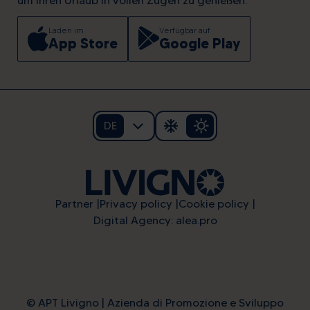
um Ihren Urlaub in vollen Zügen zu genießen.
Laden im
Verfügbar auf
App Store
Google Play
DE
Partner
Privacy policy
Cookie policy
Digital Agency: alea.pro
Alpine energy at the highest
© APT Livigno | Azienda di Promozione e Sviluppo