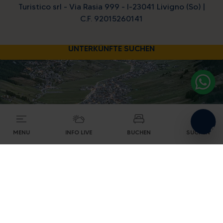
level
Turistico srl - Via Rasia 999 - I-23041 Livigno (So) |
C.F. 92015260141
UNTERKÜNFTE SUCHEN
MENU
INFO LIVE
BUCHEN
SUCHEN