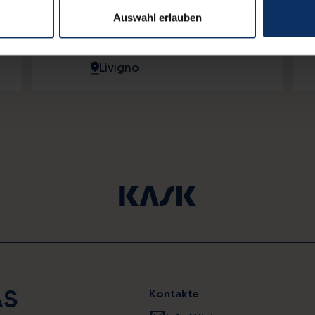
AUG.
von Livigno mit
Auswahl erlauben
Straßenaufführungen,
Straßenkünstlern und Musik,
aber alles findet im Dunkeln
Livigno
statt, denn in dieser Nacht
leuchten nur die Lichter von
Fackeln, der Mond und die
Sterne.
AS
Kontakte