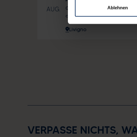
Ablehnen
Genießen Sie die Darbietung
AUG.
der Gruppe Folk vom Livigno!
Livigno
VERPASSE NICHTS, W