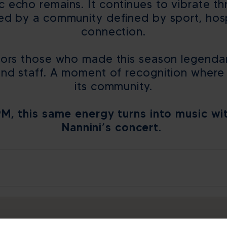
 echo remains. It continues to vibrate t
ed by a community defined by sport, hosp
connection.
nors those who made this season legendary
and staff. A moment of recognition where
its community.
PM, this same energy turns into music wi
Nannini’s concert.