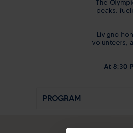
The Olympic
peaks, fuel
Livigno ho
volunteers, 
At 8:30 
PROGRAM