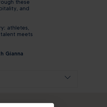
hrough these
itality, and
: athletes,
 talent meets
th Gianna