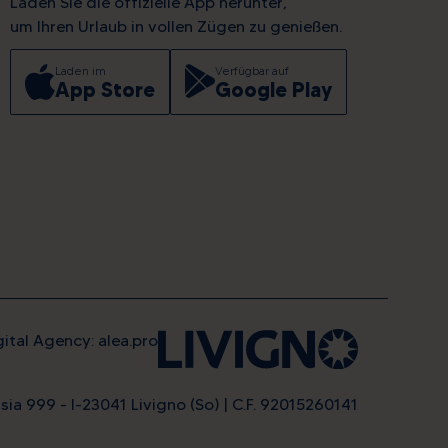
Laden Sie die offizielle App herunter,
um Ihren Urlaub in vollen Zügen zu genießen.
Laden im
Verfügbar auf
App Store
Google Play
gital Agency: alea.pro
sia 999 - I-23041 Livigno (So) | C.F. 92015260141