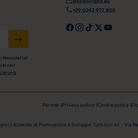
mail
info@livigno.eu
call
+39 0342 977 800
SENDEN
o-Newsletter
derzeit
klärung
.
Partner
Privacy policy
Cookie policy
Di
gno | Azienda di Promozione e Sviluppo Turistico srl - Via Ra