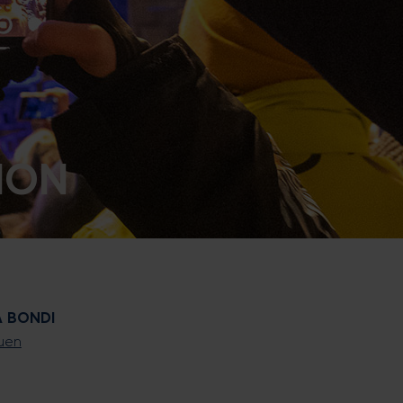
ION
A BONDI
uen