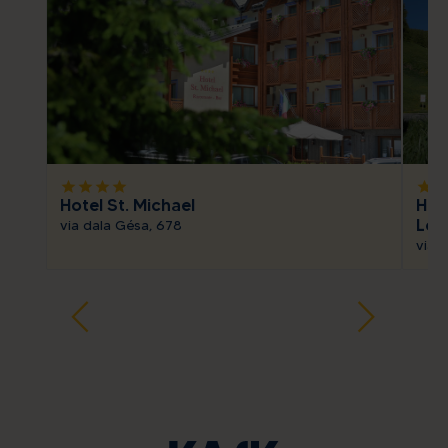
star
star
star
star
star
sta
Hotel St. Michael
Hot
Lod
via dala Gésa, 678
via 