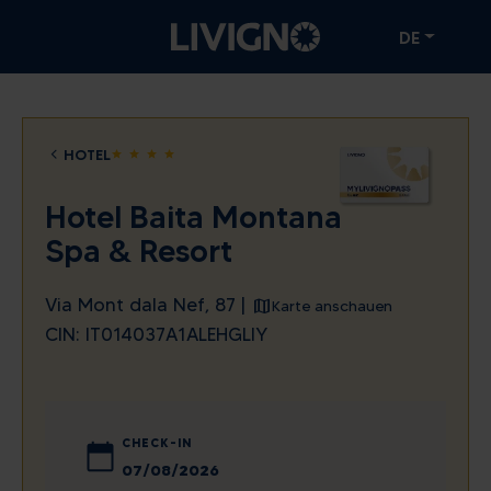
DE
HOTEL
star
star
star
star
Hotel Baita Montana
Spa & Resort
Via Mont dala Nef, 87 |
Karte anschauen
CIN: IT014037A1ALEHGLIY
CHECK-IN
August
2026