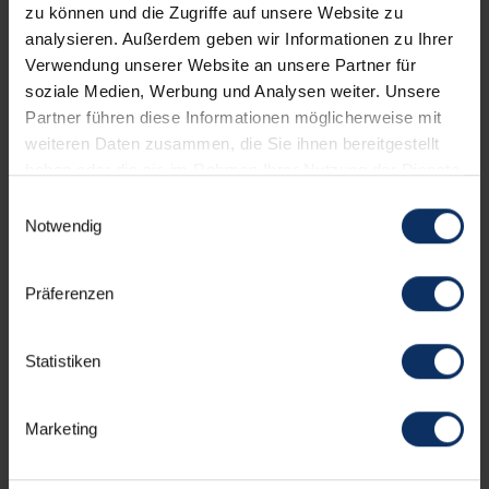
zu können und die Zugriffe auf unsere Website zu
HOTELEINRICHTUNGEN
NICHT BINDENDES AN
analysieren. Außerdem geben wir Informationen zu Ihrer
Verwendung unserer Website an unsere Partner für
soziale Medien, Werbung und Analysen weiter. Unsere
Dienstleistungen
Partner führen diese Informationen möglicherweise mit
weiteren Daten zusammen, die Sie ihnen bereitgestellt
haben oder die sie im Rahmen Ihrer Nutzung der Dienste
gesammelt haben.
Verpflegung
Einwilligungsauswahl
Notwendig
Ausstattung der Zimmer
Präferenzen
Statistiken
Parkplatz
Marketing
Gesprochenen Sprachen