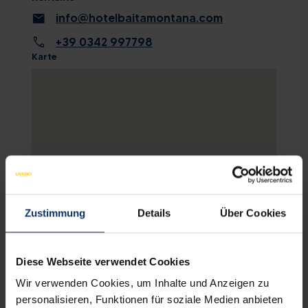
mail
info@hotelbaitamontana.com
call
+39 0342 997798
Karte
Zustimmung
Details
Über Cookies
KARTE ANSCHAUEN
Diese Webseite verwendet Cookies
Wir verwenden Cookies, um Inhalte und Anzeigen zu
personalisieren, Funktionen für soziale Medien anbieten