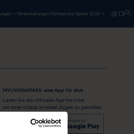
tungen
Veranstaltungen
Olympische Spiele 2026
MYLIVIGNOPASS: eine App für dich
Laden Sie die offizielle App herunter,
um Ihren Urlaub in vollen Zügen zu genießen.
Laden im
Verfügbar auf
App Store
Google Play