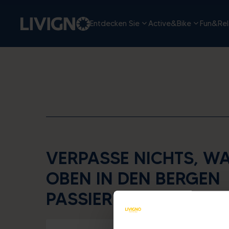
Entdecken Sie
Active&Bike
Fun&Rel
VERPASSE NICHTS, W
OBEN IN DEN BERGEN
PASSIERT