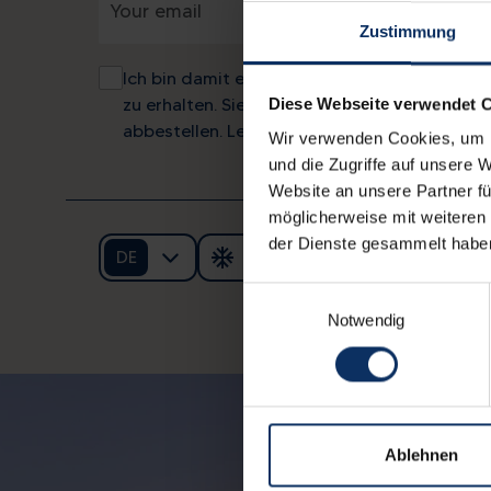
Zustimmung
Ich bin damit einverstanden, den APT Livign
zu erhalten. Sie können diese Mitteilungen je
Diese Webseite verwendet 
abbestellen. Lesen Sie unsere
Datenschutzer
Wir verwenden Cookies, um I
und die Zugriffe auf unsere 
Website an unsere Partner fü
möglicherweise mit weiteren
der Dienste gesammelt habe
DE
Einwilligungsauswahl
© APT Livi
Notwendig
Ablehnen