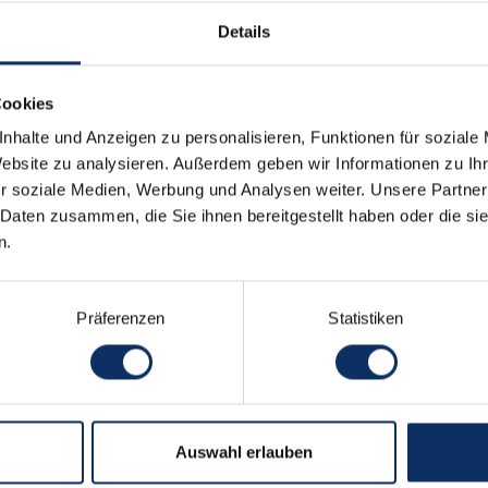
SENDEN
Details
o-Newsletter
derzeit
Cookies
klärung
.
nhalte und Anzeigen zu personalisieren, Funktionen für soziale
Website zu analysieren. Außerdem geben wir Informationen zu I
r soziale Medien, Werbung und Analysen weiter. Unsere Partner
 Daten zusammen, die Sie ihnen bereitgestellt haben oder die s
n.
Partner
Privacy policy
Cookie policy
Di
gno | Azienda di Promozione e Sviluppo Turistico srl - Via Ra
Präferenzen
Statistiken
Auswahl erlauben