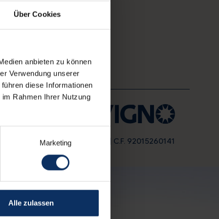
Über Cookies
 Medien anbieten zu können
hrer Verwendung unserer
 führen diese Informationen
ie im Rahmen Ihrer Nutzung
gital Agency: alea.pro
sia 999 - I-23041 Livigno (So) | C.F. 92015260141
Marketing
Alle zulassen