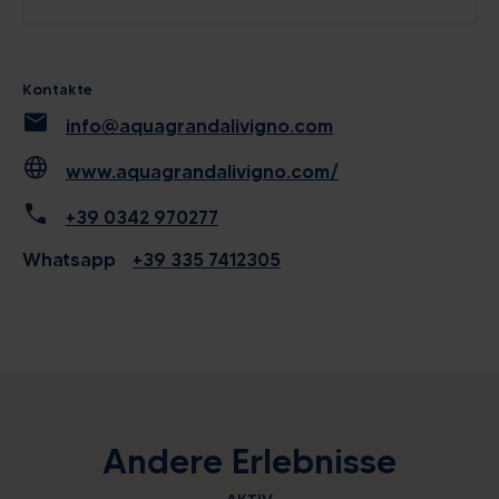
Kontakte
mail
info@aquagrandalivigno.com
language
www.aquagrandalivigno.com/
call
+39 0342 970277
Whatsapp
+39 335 7412305
Andere Erlebnisse