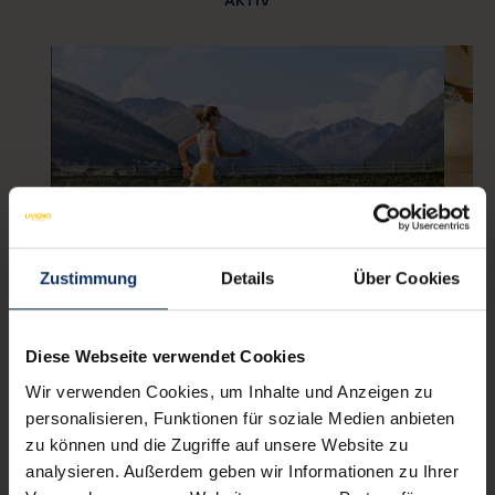
AKTIV
Zustimmung
Details
Über Cookies
Leichtathletikbahn
A
A
Außerhalb des Aquagranda-Zentrums,
umgeben von einem Tal mit Vegetation, die die
Diese Webseite verwendet Cookies
Auf
Läufer vor dem Wind schützt, und eingebettet
Was
Wir verwenden Cookies, um Inhalte und Anzeigen zu
in das atemberaubende Panorama der
Fun
personalisieren, Funktionen für soziale Medien anbieten
italienischen Alpen, ermöglicht die 6-spurige
adr
zu können und die Zugriffe auf unsere Website zu
Strecke den Läufern, auf einer Höhe von 1.816
mag
Metern über dem Meeresspiegel zu trainieren,
analysieren. Außerdem geben wir Informationen zu Ihrer
Whi
wobei sie die Höhe und das besonders