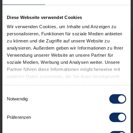
Diese Webseite verwendet Cookies
Wir verwenden Cookies, um Inhalte und Anzeigen zu
personalisieren, Funktionen für soziale Medien anbieten
zu können und die Zugriffe auf unsere Website zu
Diese Shops könnten
analysieren. Außerdem geben wir Informationen zu Ihrer
Verwendung unserer Website an unsere Partner für
dir auch interessieren
soziale Medien, Werbung und Analysen weiter. Unsere
Partner führen diese Informationen möglicherweise mit
weiteren Daten zusammen, die Sie ihnen bereitgestellt
haben oder die sie im Rahmen Ihrer Nutzung der Dienste
schedule
JETZT GESCHLOSSEN
gesammelt haben.
Einwilligungsauswahl
Notwendig
Präferenzen