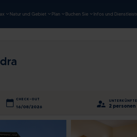
ax
Natur und Gebiet
Plan
Buchen Sie
Infos und Dienstleis
dra
CHECK-OUT
UNTERKÜNFT
2 personen 
2026
August
2026
Fr
Mo
Sa
Di
So
Mi
Do
Fr
Sa