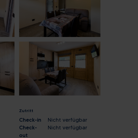
2
9
16
23
30
6
ießen
Zutritt
Check-in
Nicht verfügbar
Check-
Nicht verfügbar
out