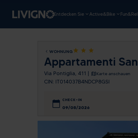
Entdecken Sie
Active&Bike
Fun&Rel
star
star
star
WOHNUNG
Appartamenti San
Via Pontiglia, 411 |
Karte anschauen
CIN: IT014037B4NDCP8GSI
CHECK-IN
August
Mo
Di
Mi
Do