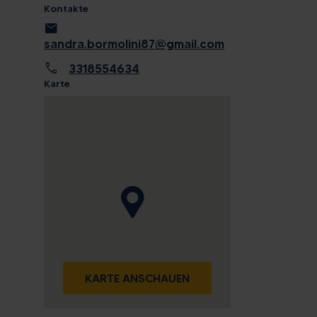
Kontakte
mail
sandra.bormolini87@gmail.com
call
3318554634
Karte
KARTE ANSCHAUEN