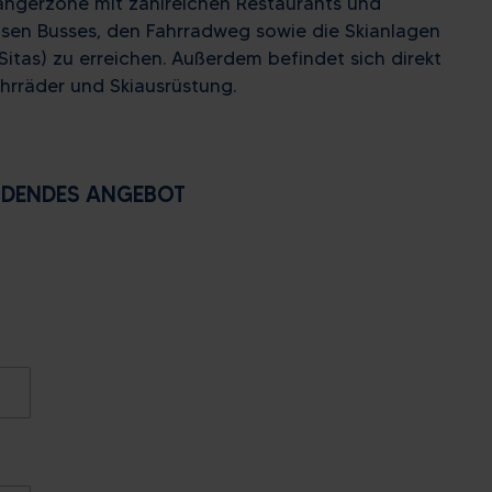
ängerzone mit zahlreichen Restaurants und
osen Busses, den Fahrradweg sowie die Skianlagen
 Sitas) zu erreichen. Außerdem befindet sich direkt
hrräder und Skiausrüstung.
NDENDES ANGEBOT
Sa
So