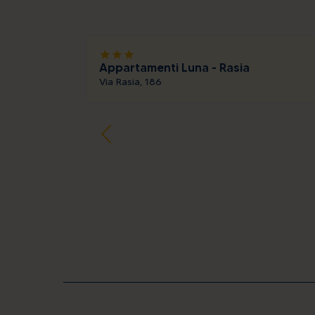
star
star
star
Appartamenti Luna - Rasia
Via Rasia, 186