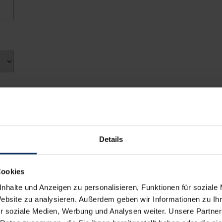
1
2
8
9
15
16
Sa
So
22
23
1
2
29
30
8
9
5
6
15
16
22
23
Schließen
29
30
Details
5
6
Cookies
Schließen
nhalte und Anzeigen zu personalisieren, Funktionen für soziale
Website zu analysieren. Außerdem geben wir Informationen zu I
r soziale Medien, Werbung und Analysen weiter. Unsere Partner