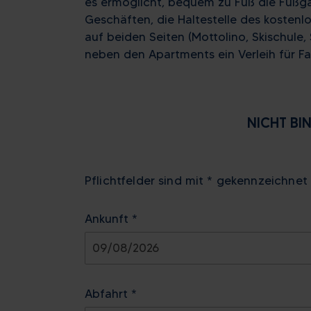
es ermöglicht, bequem zu Fuß die Fußg
Geschäften, die Haltestelle des kostenl
auf beiden Seiten (Mottolino, Skischule,
neben den Apartments ein Verleih für Fa
NICHT BI
Pflichtfelder sind mit * gekennzeichnet
Ankunft *
August
2026
Abfahrt *
Mo
Di
Mi
Do
Fr