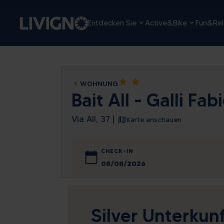
Entdecken Sie
Active&Bike
Fun&Rel
star
star
WOHNUNG
Bait All - Galli Fa
Via All, 37 |
Karte anschauen
CHECK-IN
August
Mo
Di
Mi
Do
Silver Unterkunf
27
28
29
30