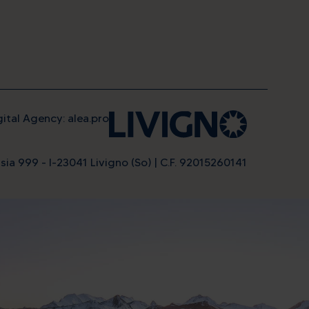
gital Agency: alea.pro
sia 999 - I-23041 Livigno (So) | C.F. 92015260141