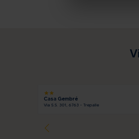
V
star
star
Casa Gembré
Via S.S. 301, 6763 - Trepalle