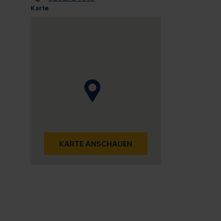
9
Karte
16
23
30
6
ießen
KARTE ANSCHAUEN