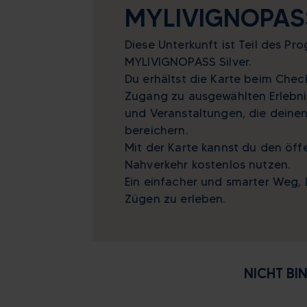
MYLIVIGNOPAS
3
4
5
6
10
11
12
13
Diese Unterkunft ist Teil des P
17
18
19
20
MYLIVIGNOPASS Silver.
Du erhältst die Karte beim Chec
24
25
26
27
Zugang zu ausgewählten Erlebnis
31
1
2
3
und Veranstaltungen, die deinen
bereichern.
Heute
Lösc
Mit der Karte kannst du den öff
Nahverkehr kostenlos nutzen.
Ein einfacher und smarter Weg, L
Zügen zu erleben.
NICHT BI