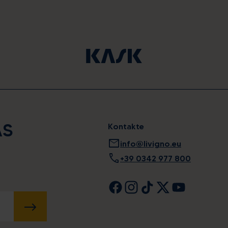
AS
Kontakte
mail
info@livigno.eu
call
+39 0342 977 800
SENDEN