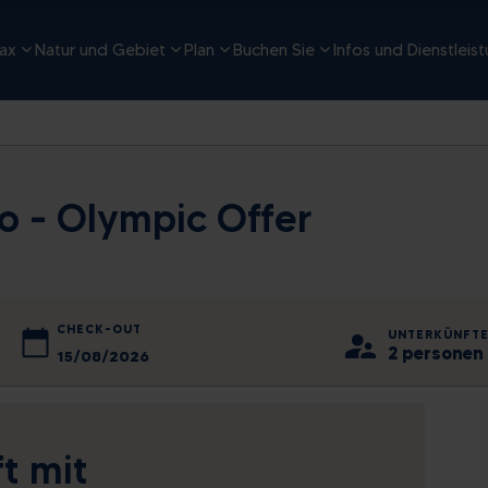
ax
Natur und Gebiet
Plan
Buchen Sie
Infos und Dienstleis
bio - Olympic Offer
CHECK-OUT
UNTERKÜNFT
2 personen 
2026
August
2026
Fr
Mo
Sa
Di
So
Mi
Do
Fr
Sa
t mit
31
27
1
28
2
29
30
31
1