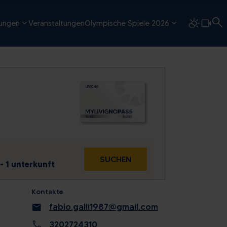
tungen
Veranstaltungen
Olympische Spiele 2026
E
SUCHEN
- 1 unterkunft
Kontakte
So
mail
fabio.galli1987@gmail.com
2
call
3202724310