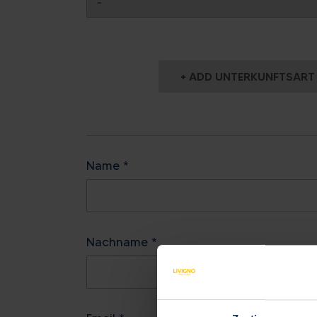
17
18
19
20
21
Heute
Löschen
24
25
26
27
28
31
1
2
3
4
+ ADD UNTERKUNFTSART
Heute
Löschen
Name *
Nachname *