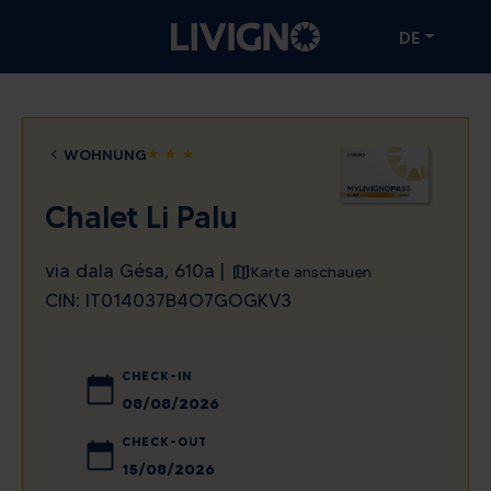
DE
WOHNUNG
star
star
star
Chalet Li Palu
via dala Gésa, 610a |
Karte anschauen
CIN: IT014037B4O7GOGKV3
CHECK-IN
August
2026
CHECK-OUT
Mo
Di
Mi
Do
Fr
Sa
So
August
2026