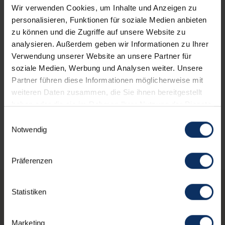
Wir verwenden Cookies, um Inhalte und Anzeigen zu
Parkplatz
personalisieren, Funktionen für soziale Medien anbieten
zu können und die Zugriffe auf unsere Website zu
analysieren. Außerdem geben wir Informationen zu Ihrer
Gesprochenen Sprachen
Verwendung unserer Website an unsere Partner für
soziale Medien, Werbung und Analysen weiter. Unsere
Partner führen diese Informationen möglicherweise mit
weiteren Daten zusammen, die Sie ihnen bereitgestellt
Andere Serviceleistungen
haben oder die sie im Rahmen Ihrer Nutzung der Dienste
gesammelt haben.
Einwilligungsauswahl
Notwendig
Präferenzen
Statistiken
Vielleicht interessierst
Marketing