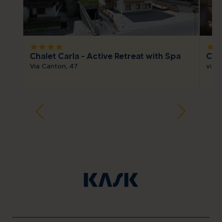
star
star
star
star
star
sta
Chalet Carla - Active Retreat with Spa
Cha
Via Canton, 47
via 