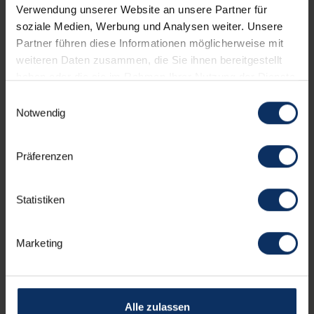
Verwendung unserer Website an unsere Partner für
WOHNUNGSAUSSTATTUNG
NICHT BINDENDE
soziale Medien, Werbung und Analysen weiter. Unsere
Partner führen diese Informationen möglicherweise mit
weiteren Daten zusammen, die Sie ihnen bereitgestellt
Dienstleistungen
haben oder die sie im Rahmen Ihrer Nutzung der Dienste
gesammelt haben.
Einwilligungsauswahl
Notwendig
Ausstattung der Zimmer
Präferenzen
Parkplatz
Statistiken
Gesprochenen Sprachen
Marketing
Andere Serviceleistungen
Alle zulassen