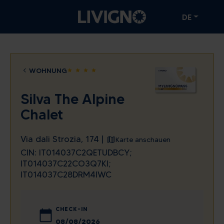
DE
WOHNUNG
star
star
star
star
Silva The Alpine
Chalet
Via dali Strozia, 174 |
Karte anschauen
CIN: IT014037C2QETUDBCY;
IT014037C22CO3Q7KI;
IT014037C28DRM4IWC
CHECK-IN