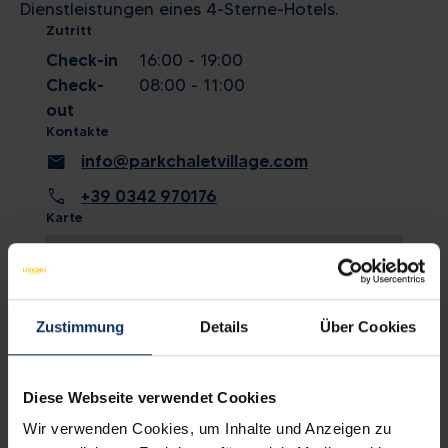
Dienstleistungen eines 4-Sterne-Hotels.
Zutritt
Check-in
16:00 - 19:00
Check-
08:00 - 11:00
out
Kontakte
mail
info@parkchaletvillage.com
call
+39 0342 970176
Karte
Zustimmung
Details
Über Cookies
Diese Webseite verwendet Cookies
Wir verwenden Cookies, um Inhalte und Anzeigen zu