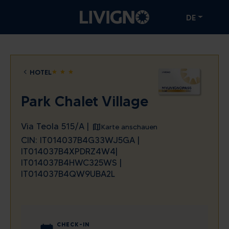
DE
HOTEL
star
star
star
Park Chalet Village
Via Teola 515/A |
Karte anschauen
CIN: IT014037B4G33WJ5GA |
IT014037B4XPDRZ4W4|
IT014037B4HWC325WS |
IT014037B4QW9UBA2L
CHECK-IN