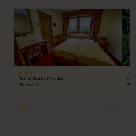
star
star
star
star
sta
Garni Baita Cecilia
Hote
Via olta 32
Via 