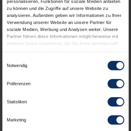
personalisieren, Funktionen für soziale Medien anbieten
zu können und die Zugriffe auf unsere Website zu
KARTE ANSCHAUEN
analysieren. Außerdem geben wir Informationen zu Ihrer
Verwendung unserer Website an unsere Partner für
soziale Medien, Werbung und Analysen weiter. Unsere
Partner führen diese Informationen möglicherweise mit
weiteren Daten zusammen, die Sie ihnen bereitgestellt
HOTELEINRICHTUNGEN
NICHT BINDENDES AN
haben oder die sie im Rahmen Ihrer Nutzung der Dienste
gesammelt haben.
Einwilligungsauswahl
Notwendig
Dienstleistungen
Präferenzen
Ausstattung der Zimmer
Statistiken
Parkplatz
Marketing