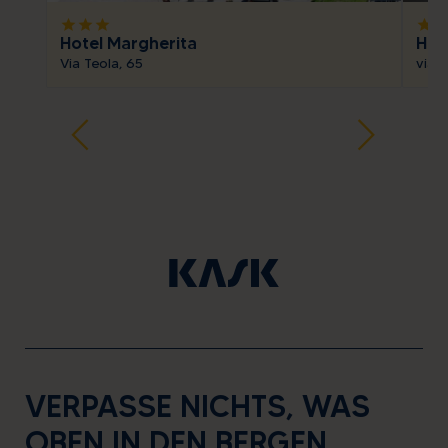
star
star
star
star
sta
Hotel Margherita
Hot
Via Teola, 65
via 
VERPASSE NICHTS, WAS
OBEN IN DEN BERGEN