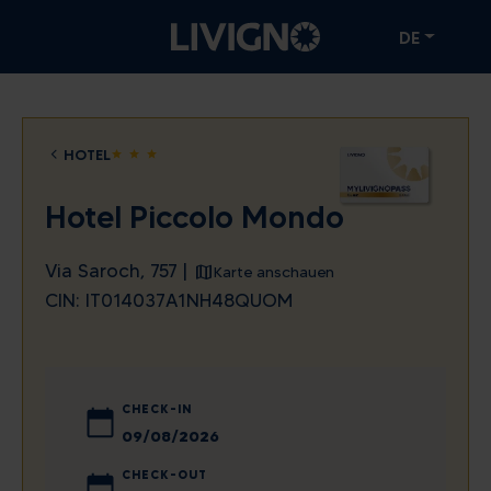
DE
HOTEL
star
star
star
Hotel Piccolo Mondo
Via Saroch, 757 |
Karte anschauen
CIN: IT014037A1NH48QUOM
CHECK-IN
August
2026
CHECK-OUT