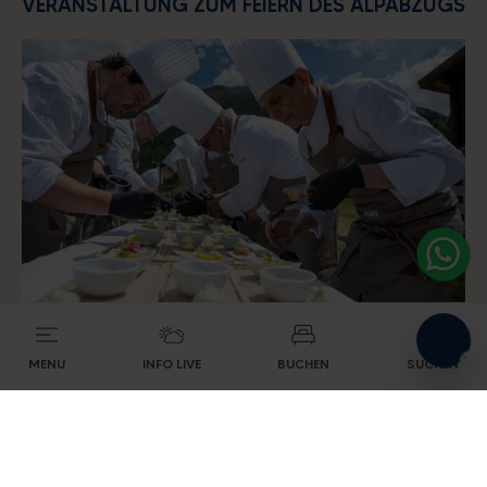
VERANSTALTUNG ZUM FEIERN DES ALPABZUGS
Alpine energy at the highest
level
UNTERKÜNFTE SUCHEN
15/07/2023
Livigno: si è conclusa la 7ª edizione del
MENU
INFO LIVE
BUCHEN
SUCHEN
Sentiero Gourmet
Alles sehen