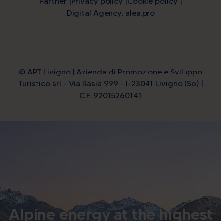
Partner
Privacy policy
Cookie policy
Digital Agency: alea.pro
© APT Livigno | Azienda di Promozione e Sviluppo
Turistico srl - Via Rasia 999 - I-23041 Livigno (So) |
C.F. 92015260141
Alpine energy at the highest