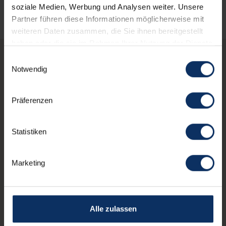
soziale Medien, Werbung und Analysen weiter. Unsere
Partner führen diese Informationen möglicherweise mit
weiteren Daten zusammen, die Sie ihnen bereitgestellt
haben oder die sie im Rahmen Ihrer Nutzung der Dienste
gesammelt haben.
Einwilligungsauswahl
Notwendig
Diese Restaurants
könnten Sie auch
Präferenzen
interessieren
Statistiken
schedule
JETZT GESCHLOSSEN
Marketing
Alle zulassen