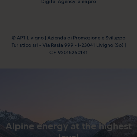
Digital Agency: alea.pro
© APT Livigno | Azienda di Promozione e Sviluppo
Turistico srl - Via Rasia 999 - I-23041 Livigno (So) |
C.F. 92015260141
Alpine energy at the highest