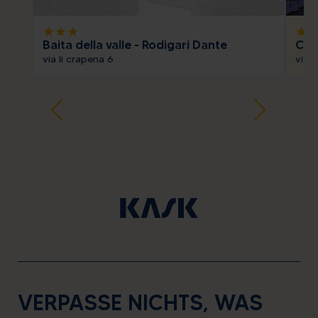
star
star
star
star
sta
Baita della valle - Rodigari Dante
Chal
via li crapena 6
via 
VERPASSE NICHTS, WAS