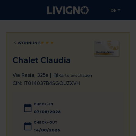
DE
WOHNUNG
star
star
star
Chalet Claudia
Via Rasia, 325a |
Karte anschauen
CIN: IT014037B4SGOUZXVH
CHECK-IN
August
2026
CHECK-OUT
Mo
Di
Mi
Do
Fr
Sa
So
August
2026