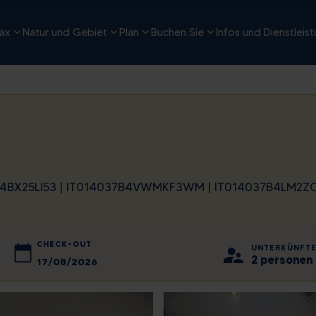
ax
Natur und Gebiet
Plan
Buchen Sie
Infos und Dienstleis
B4BX25LI53 | IT014037B4VWMKF3WM | IT014037B4LM2Z
CHECK-OUT
UNTERKÜNFT
2 personen 
2026
August
2026
Fr
Mo
Sa
Di
So
Mi
Do
Fr
Sa