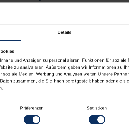
ent des Aufenthalts zu einer Gelegenheit
d zu genießen. Für alle, die nicht nur eine
 das Körper und Geist nährt, ist dieses Chalet die
Details
Cookies
NG
NICHT BINDENDES ANGEBOT
nhalte und Anzeigen zu personalisieren, Funktionen für soziale
Website zu analysieren. Außerdem geben wir Informationen zu I
r soziale Medien, Werbung und Analysen weiter. Unsere Partner
 Daten zusammen, die Sie ihnen bereitgestellt haben oder die s
n.
Präferenzen
Statistiken