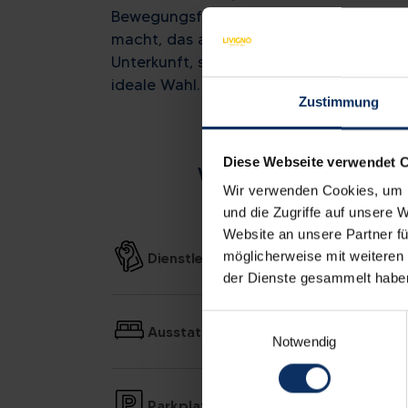
Bewegungsfreiheit bietet und jeden Mom
macht, das alpine Leben zu entdecken un
Unterkunft, sondern ein Erlebnis suchen,
ideale Wahl.
Zustimmung
Diese Webseite verwendet 
WOHNUNGSAUSSTATTU
Wir verwenden Cookies, um I
und die Zugriffe auf unsere 
Website an unsere Partner fü
möglicherweise mit weiteren
Dienstleistungen
der Dienste gesammelt habe
Einwilligungsauswahl
Ausstattung der Zimmer
Notwendig
Parkplatz