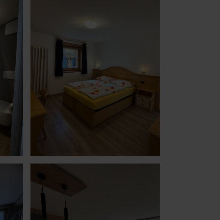
2
9
16
23
30
6
ießen