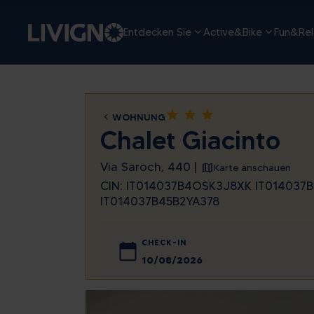
Entdecken Sie
Active&Bike
Fun&Rel
star
star
star
WOHNUNG
Chalet Giacinto
Via Saroch, 440 |
Karte anschauen
CIN: IT014037B4OSK3J8XK IT014037
IT014037B45B2YA378
CHECK-IN
August
Mo
Di
Mi
Do