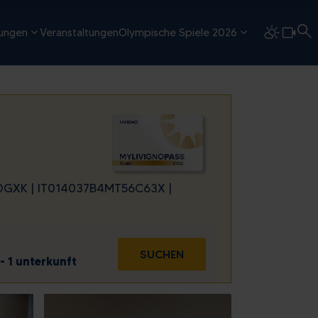
tungen
Veranstaltungen
Olympische Spiele 2026
OGXK | IT014037B4MT56C63X |
E
SUCHEN
- 1 unterkunft
So