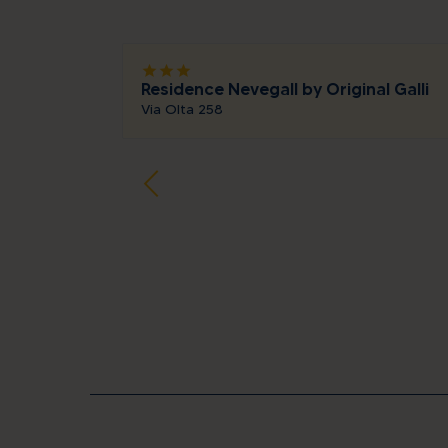
star
star
star
Residence Nevegall by Original Galli
Via Olta 258