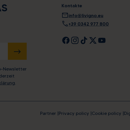
AS
Kontakte
mail
info@livigno.eu
call
+39 0342 977 800
SENDEN
o-Newsletter
derzeit
klärung
.
Partner
Privacy policy
Cookie policy
Di