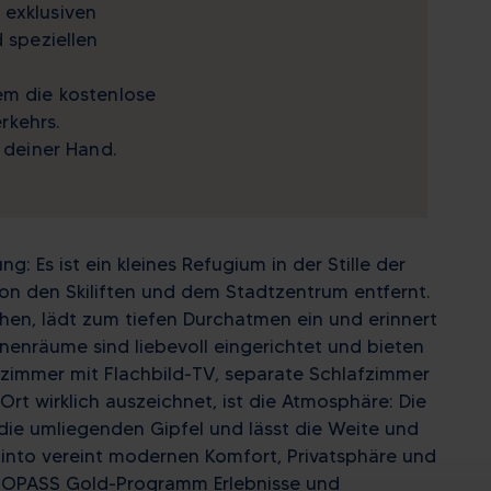
 exklusiven
d speziellen
em die kostenlose
rkehrs.
n deiner Hand.
g: Es ist ein kleines Refugium in der Stille der
von den Skiliften und dem Stadtzentrum entfernt.
ehen, lädt zum tiefen Durchatmen ein und erinnert
Innenräume sind liebevoll eingerichtet und bieten
nzimmer mit Flachbild-TV, separate Schlafzimmer
rt wirklich auszeichnet, ist die Atmosphäre: Die
die umliegenden Gipfel und lässt die Weite und
cinto vereint modernen Komfort, Privatsphäre und
GNOPASS Gold-Programm Erlebnisse und