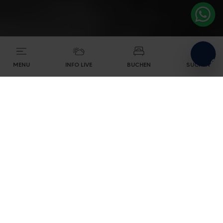
MENU
INFO LIVE
BUCHEN
SUCHEN
1.816 Bike Zone
Livigno steht für Riding in all seinen Formen.
Von Rennrädern – perfekt, um legendäre
Alpenpässe und Höhenmeter zu erkunden –
bis zu E‑Bikes für grenzenlose Freiheit. Und
natürlich alles aus der Gravity‑ und
Offroad‑Welt: MTB, Enduro, Cross‑Country,
All‑Mountain und Downhill.
3.200 km GPS‑erfasste Trails: ideal für