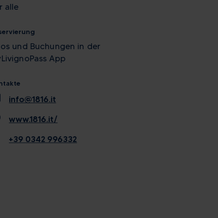
r alle
servierung
fos und Buchungen in der
LivignoPass App
ntakte
l
info@1816.it
ge
www.1816.it/
l
+39 0342 996332