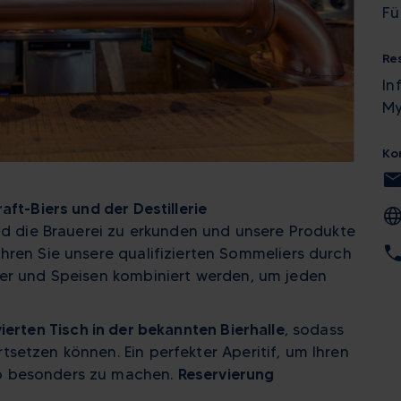
Fü
Re
In
My
Ko
mai
aft-Biers und der Destillerie
langua
und die Brauerei zu erkunden und unsere Produkte
cal
hren Sie unsere qualifizierten Sommeliers durch
ier und Speisen kombiniert werden, um jeden
ierten Tisch in der bekannten Bierhalle
, sodass
setzen können. Ein perfekter Aperitif, um Ihren
b besonders zu machen.
Reservierung