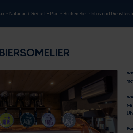
ax
Natur und Gebiet
Plan
Buchen Sie
Infos und Dienstleis
 BIERSOMELIER
W
18
Wa
Mi
Uh
Fü