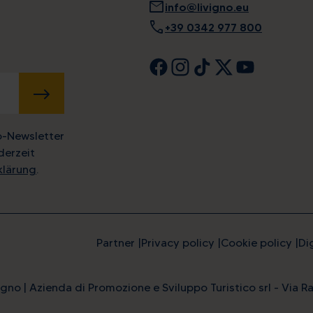
mail
info@livigno.eu
call
+39 0342 977 800
SENDEN
o-Newsletter
derzeit
klärung
.
Partner
Privacy policy
Cookie policy
Di
gno | Azienda di Promozione e Sviluppo Turistico srl - Via Ra