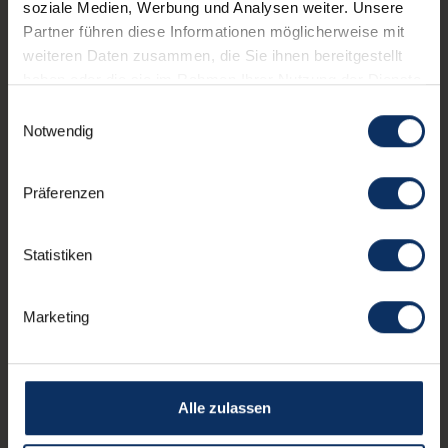
soziale Medien, Werbung und Analysen weiter. Unsere
Partner führen diese Informationen möglicherweise mit
Andere Erlebnisse
weiteren Daten zusammen, die Sie ihnen bereitgestellt
haben oder die sie im Rahmen Ihrer Nutzung der Dienste
FAMILIE
gesammelt haben.
Einwilligungsauswahl
Notwendig
Präferenzen
Statistiken
Marketing
Alle zulassen
VERPASSE NICHTS, WAS