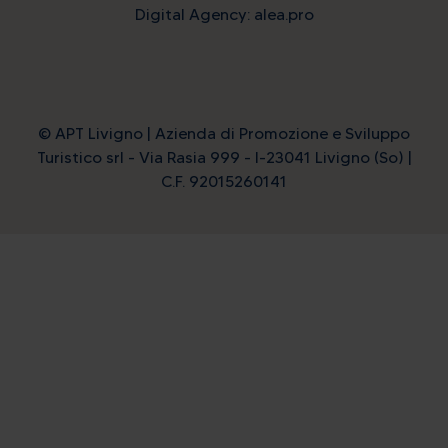
Digital Agency: alea.pro
© APT Livigno | Azienda di Promozione e Sviluppo
Turistico srl - Via Rasia 999 - I-23041 Livigno (So) |
C.F. 92015260141