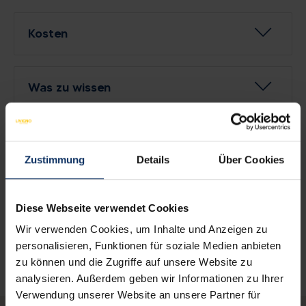
Kosten
Was zu wissen
Kontakte
Zustimmung
Details
Über Cookies
mail
trepalleservice@gmail.com
call
+39 0342 996762
Diese Webseite verwendet Cookies
Whatsapp
+39 335 8042727
Wir verwenden Cookies, um Inhalte und Anzeigen zu
personalisieren, Funktionen für soziale Medien anbieten
zu können und die Zugriffe auf unsere Website zu
analysieren. Außerdem geben wir Informationen zu Ihrer
Verwendung unserer Website an unsere Partner für