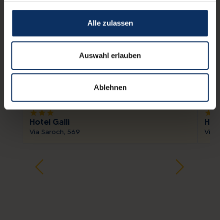
Alle zulassen
Auswahl erlauben
Ablehnen
star
star
star
star
sta
Hotel Galli
Hot
Via Saroch, 569
Via 