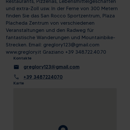
Restaurants, Pizzerias, Lebensmittelgeschäften
und extra-Zoll usw. In der Ferne von 300 Metern
finden Sie das San Rocco Sportzentrum, Plaza
Placheda Zentrum von verschiedenen
Veranstaltungen und den Radweg für
fantastische Wanderungen und Mountainbike-
Strecken. Email: greglory123@gmail.com
www.greglory.it Graziano +39 348.722.40.70
Kontakte
mail
greglory123@gmail.com
call
+39 3487224070
Karte