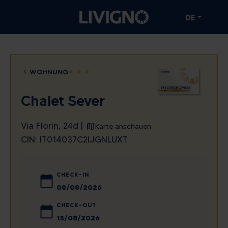
DE
WOHNUNG
star
star
star
Chalet Sever
Via Florin, 24d |
Karte anschauen
CIN: IT014037C2IJGNLUXT
CHECK-IN
August
2026
CHECK-OUT
Mo
Di
Mi
Do
Fr
Sa
So
August
2026