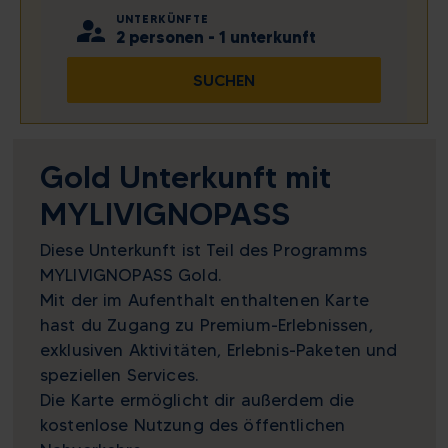
UNTERKÜNFTE
27
28
29
30
31
1
2
2 personen - 1 unterkunft
Mo
Di
Mi
Do
Fr
Sa
So
3
4
5
6
7
8
9
SUCHEN
27
28
29
30
31
1
2
10
11
12
13
14
15
16
3
4
5
6
7
8
9
10
11
12
13
14
15
16
Zeige alles
Gold Unterkunft mit
MYLIVIGNOPASS
Heute
Löschen
Schließen
Zeige alles
Diese Unterkunft ist Teil des Programms
Heute
Löschen
Schließen
MYLIVIGNOPASS Gold.
Mit der im Aufenthalt enthaltenen Karte
hast du Zugang zu Premium-Erlebnissen,
exklusiven Aktivitäten, Erlebnis-Paketen und
speziellen Services.
Die Karte ermöglicht dir außerdem die
kostenlose Nutzung des öffentlichen