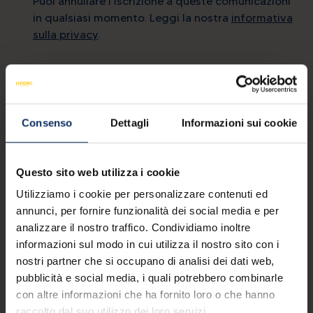
Puoi annullare l'iscrizione a queste comunicazioni
in qualsiasi momento. Leggi la nostra
informativa
sulla privacy
.
Contatti
mail
info@livigno.eu
Consenso
Dettagli
Informazioni sui cookie
call
+39 0342 977 800
Questo sito web utilizza i cookie
Utilizziamo i cookie per personalizzare contenuti ed
annunci, per fornire funzionalità dei social media e per
MYLIVIGNOPASS: un'app per te
analizzare il nostro traffico. Condividiamo inoltre
informazioni sul modo in cui utilizza il nostro sito con i
Scarica l’app ufficiale per
nostri partner che si occupano di analisi dei dati web,
vivere la tua vacanza a 360°.
pubblicità e social media, i quali potrebbero combinarle
con altre informazioni che ha fornito loro o che hanno
Scarica su
Disponibile su
App Store
Google Play
raccolto dal suo utilizzo dei loro servizi.