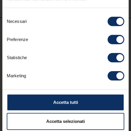
Selezione
Necessari
del
consenso
IT
Preferenze
Statistiche
Partner
Lavora con APT
Amministrazione trasparente
Marketing
Dichiarazione di accessibilità
Privacy policy
Termini d'uso
Cookie policy
Area soci
Digital Agency: alea.pro
Prenota il ritiro di MyLivignoPass residenti
Accetta tutti
Accetta selezionati