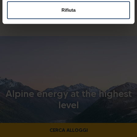
© APT Livigno | Azienda di Promozione e Sviluppo
Rifiuta
Turistico srl - Via Rasia 999 - I-23041 Livigno (So) |
C.F. 92015260141
Alpine energy at the highest
level
CERCA ALLOGGI