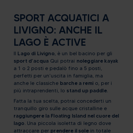
SPORT ACQUATICI A
LIVIGNO: ANCHE IL
LAGO È ACTIVE
Il
Lago di Livigno
, è un bel bacino per gli
sport d’acqua
Qui potrai
noleggiare kayak
a 1 o 2 posti e pedalò fino a 5 posti,
perfetti per un’uscita in famiglia, ma
anche le classiche
barche a remi
o, per i
più intraprendenti, lo
stand up paddle
.
Fatta la tua scelta, potrai concederti un
tranquillo giro sulle acque cristalline e
raggiungere la Floating Island nel cuore del
lago
. Una piccola isoletta di legno dove
attraccare per
prendere il sole
in totale