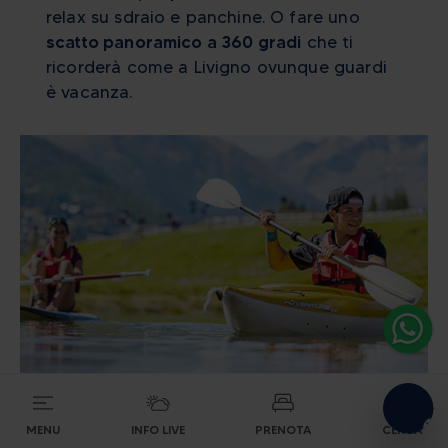
relax su sdraio e panchine. O fare uno
scatto panoramico a 360 gradi
che ti
ricorderà come a Livigno ovunque guardi
è vacanza.
Alpine energy at the highest
level
CERCA ALLOGGI
MENU
INFO LIVE
PRENOTA
CERCA