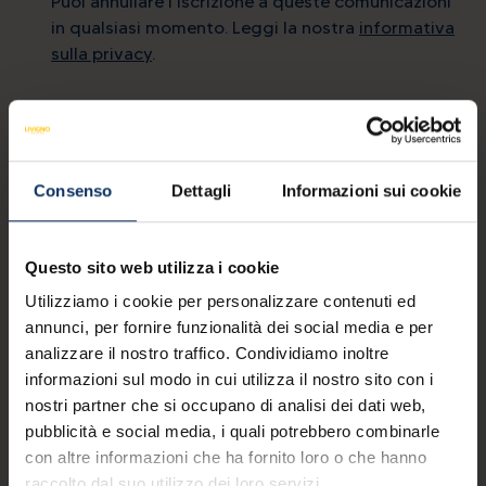
Puoi annullare l'iscrizione a queste comunicazioni
in qualsiasi momento. Leggi la nostra
informativa
sulla privacy
.
Contatti
mail
info@livigno.eu
Consenso
Dettagli
Informazioni sui cookie
call
+39 0342 977 800
Questo sito web utilizza i cookie
Utilizziamo i cookie per personalizzare contenuti ed
annunci, per fornire funzionalità dei social media e per
MYLIVIGNOPASS: un'app per te
analizzare il nostro traffico. Condividiamo inoltre
informazioni sul modo in cui utilizza il nostro sito con i
Scarica l’app ufficiale per
nostri partner che si occupano di analisi dei dati web,
vivere la tua vacanza a 360°.
pubblicità e social media, i quali potrebbero combinarle
con altre informazioni che ha fornito loro o che hanno
Scarica su
Disponibile su
App Store
Google Play
raccolto dal suo utilizzo dei loro servizi.