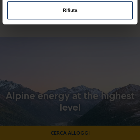
© APT Livigno | Azienda di Promozione e Sviluppo
Rifiuta
Turistico srl - Via Rasia 999 - I-23041 Livigno (So) |
C.F. 92015260141
Alpine energy at the highest
level
CERCA ALLOGGI