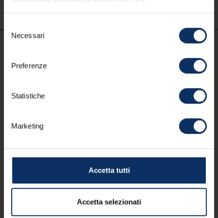
Selezione
Necessari
del
consenso
IT
Preferenze
Statistiche
Partner
Lavora con APT
Amministrazione trasparente
Marketing
Dichiarazione di accessibilità
Privacy policy
Termini d'uso
Cookie policy
Area soci
Digital Agency: alea.pro
Prenota il ritiro di MyLivignoPass residenti
Accetta tutti
Accetta selezionati