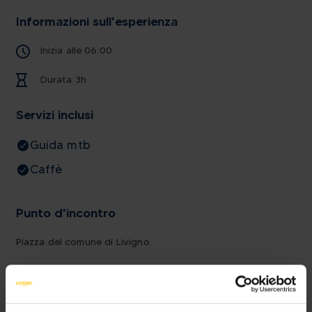
Informazioni sull'esperienza
Inizia alle 06:00
Durata 3h
Servizi inclusi
Guida mtb
Caffè
Punto d'incontro
Piazza del comune di Livigno
Ottieni indicazioni stradali