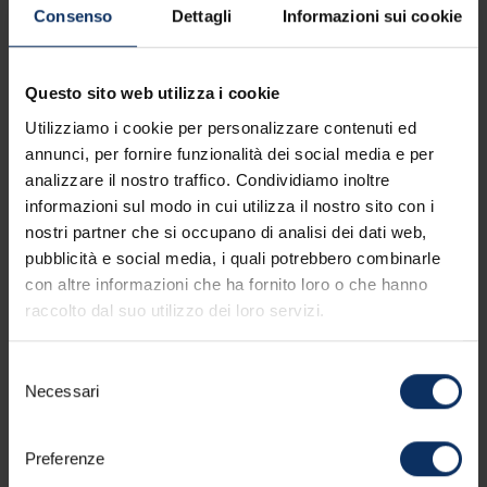
Consenso
Dettagli
Informazioni sui cookie
Da sapere
Cosa portare
Questo sito web utilizza i cookie
Utilizziamo i cookie per personalizzare contenuti ed
Condizioni di cancellazione
annunci, per fornire funzionalità dei social media e per
analizzare il nostro traffico. Condividiamo inoltre
informazioni sul modo in cui utilizza il nostro sito con i
nostri partner che si occupano di analisi dei dati web,
pubblicità e social media, i quali potrebbero combinarle
con altre informazioni che ha fornito loro o che hanno
raccolto dal suo utilizzo dei loro servizi.
Selezione
Prenota ora:
Necessari
del
scarica l'app
consenso
MyLivignoPass
Preferenze