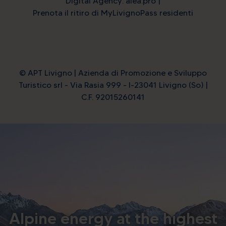
Digital Agency: alea.pro
Prenota il ritiro di MyLivignoPass residenti
© APT Livigno | Azienda di Promozione e Sviluppo
Turistico srl - Via Rasia 999 - I-23041 Livigno (So) |
C.F. 92015260141
Alpine energy at the highest