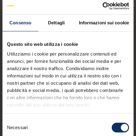
Consenso
Dettagli
Informazioni sui cookie
Questo sito web utilizza i cookie
Utilizziamo i cookie per personalizzare contenuti ed
annunci, per fornire funzionalità dei social media e per
19:00
analizzare il nostro traffico. Condividiamo inoltre
05
/
AperiWellness | August
informazioni sul modo in cui utilizza il nostro sito con i
Edition
nostri partner che si occupano di analisi dei dati web,
A
26
pubblicità e social media, i quali potrebbero combinarle
Per tutto il mese di agosto, il
con altre informazioni che ha fornito loro o che hanno
tradizionale appuntamento
raccolto dal suo utilizzo dei loro servizi.
AGO
con AperiWellness si rinnova
Aquagranda
con una speciale August
Selezione
Edition, un format dedicato
Necessari
del
ai sapori del mare che
consenso