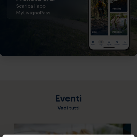
Scarica l'app
MyLivignoPass
Eventi
Vedi tutti