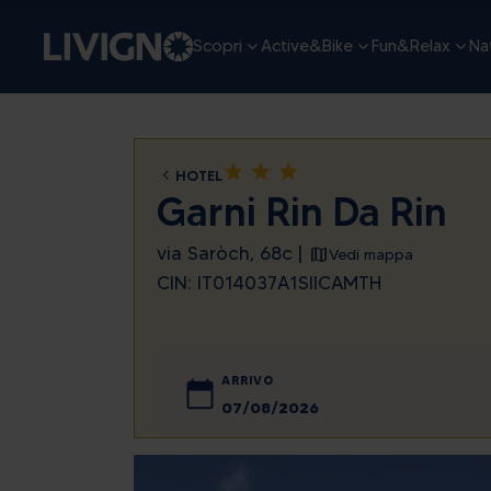
Scopri
Active&Bike
Fun&Relax
Nat
star
star
star
HOTEL
Garni Rin Da Rin
via Saròch, 68c |
Vedi mappa
CIN: IT014037A1SIICAMTH
ARRIVO
agosto
lun
mar
mer
gio