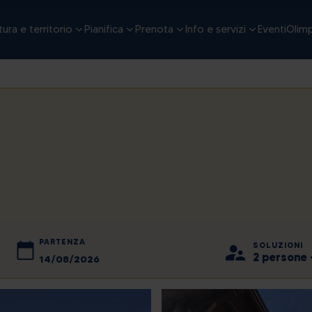
ura e territorio
Pianifica
Prenota
Info e servizi
Eventi
Olimp
PARTENZA
SOLUZIONI
2 persone 
2026
agosto
2026
ven
lun
sab
mar
dom
mer
gio
ven
sab