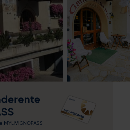
aderente
ASS
ma MYLIVIGNOPASS