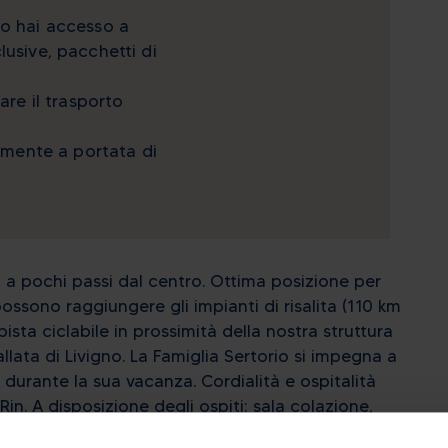
no hai accesso a
lusive, pacchetti di
are il trasporto
tamente a portata di
va a pochi passi dal centro. Ottima posizione per
possono raggiungere gli impianti di risalita (110 km
pista ciclabile in prossimità della nostra struttura
vallata di Livigno. La Famiglia Sertorio si impegna a
 durante la sua vacanza. Cordialità e ospitalità
in.​ A disposizione degli ospiti: sala colazione,
ge, parcheggio esterno, giardino. Le nostre camere