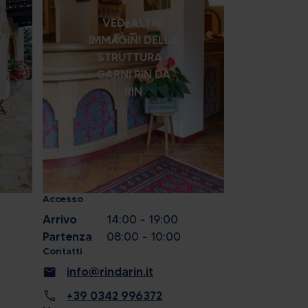
VEDI ALTRE
IMMAGINI DELLA
STRUTTURA -
GARNI RIN DA
RIN
Accesso
Arrivo
14:00 - 19:00
Partenza
08:00 - 10:00
Contatti
mail
info@rindarin.it
call
+39 0342 996372