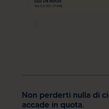
Duc De Rohan
Via S.S.301, n°445
Non perderti nulla di c
accade in quota.