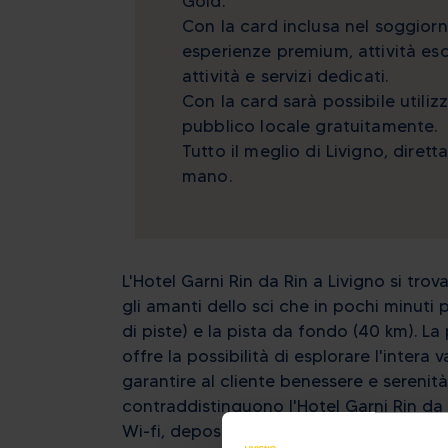
Gold.
Con la card inclusa nel soggior
esperienze premium, attività esc
attività e servizi dedicati.
Con la card sarà possibile utilizz
pubblico locale gratuitamente.
Tutto il meglio di Livigno, diret
mano.
L'Hotel Garni Rin da Rin a Livigno si tro
gli amanti dello sci che in pochi minuti 
di piste) e la pista da fondo (40 km). La 
offre la possibilità di esplorare l'intera 
garantire al cliente benessere e serenità
contraddistinguono l'Hotel Garni Rin da R
Wi-fi, deposito sci, deposito bici, gara