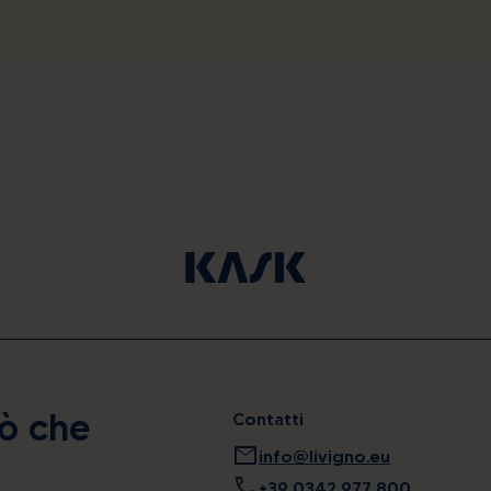
iò che
Contatti
mail
info@livigno.eu
call
+39 0342 977 800