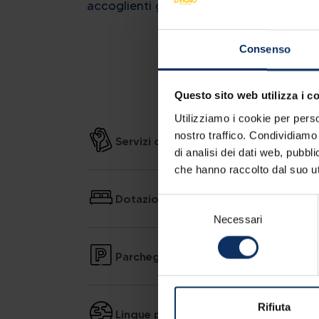
accoglienti garantiscono un piacevole 
Consenso
SERVIZI DELL'HOTEL
Questo sito web utilizza i c
Utilizziamo i cookie per perso
nostro traffico. Condividiamo 
Servizi della struttura
di analisi dei dati web, pubbl
che hanno raccolto dal suo uti
Dotazioni delle camere
Selezione
Necessari
del
consenso
Parcheggio
Rifiuta
Lingue parlate