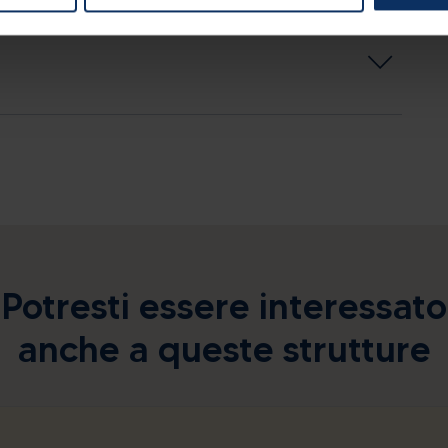
Potresti essere interessato
anche a queste strutture