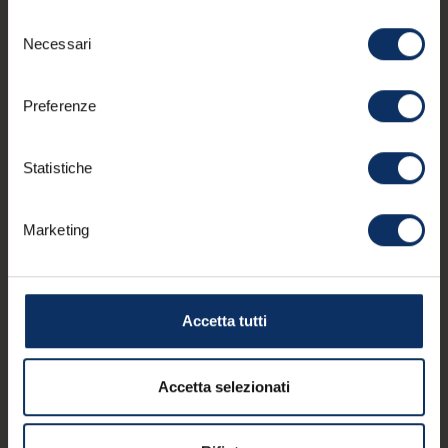
questi negozi
Selezione
Necessari
del
consenso
schedule
CHIUSO ORA
Preferenze
Statistiche
Marketing
Jack & Jack Isola
Zer
via Bondi, 120d
Via 
Accetta tutti
Accetta selezionati