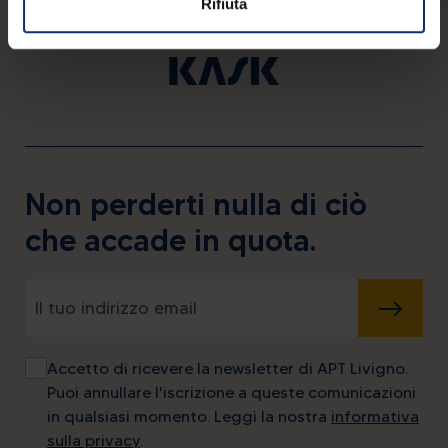
Rifiuta
Non perderti nulla di ciò
che accade in quota.
INVIA
Accetto di ricevere la newsletter di APT Livigno.
Puoi annullare l'iscrizione a queste comunicazioni
in qualsiasi momento. Leggi la nostra
informativa
sulla privacy
.