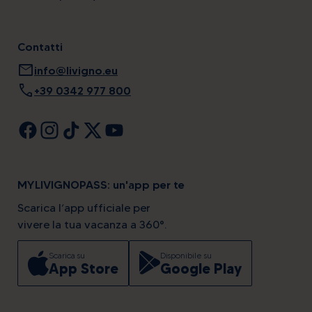
Contatti
mail
info@livigno.eu
call
+39 0342 977 800
MYLIVIGNOPASS: un'app per te
Scarica l’app ufficiale per
vivere la tua vacanza a 360°.
Scarica su
Disponibile su
App Store
Google Play