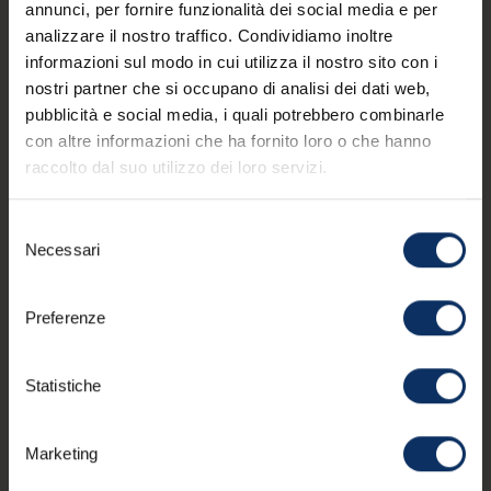
annunci, per fornire funzionalità dei social media e per
analizzare il nostro traffico. Condividiamo inoltre
informazioni sul modo in cui utilizza il nostro sito con i
nostri partner che si occupano di analisi dei dati web,
pubblicità e social media, i quali potrebbero combinarle
Non perderti nulla di ciò
con altre informazioni che ha fornito loro o che hanno
che accade in quota.
raccolto dal suo utilizzo dei loro servizi.
Selezione
INVIA
Necessari
del
consenso
Accetto di ricevere la newsletter di APT Livigno.
Preferenze
Puoi annullare l'iscrizione a queste comunicazioni
in qualsiasi momento. Leggi la nostra
informativa
Statistiche
sulla privacy
.
Marketing
Contatti