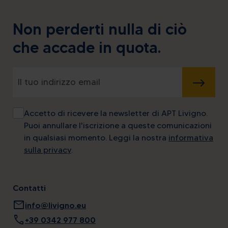
Non perderti nulla di ciò
che accade in quota.
INVIA
Accetto di ricevere la newsletter di APT Livigno.
Puoi annullare l'iscrizione a queste comunicazioni
in qualsiasi momento. Leggi la nostra
informativa
sulla privacy
.
Contatti
mail
info@livigno.eu
call
+39 0342 977 800