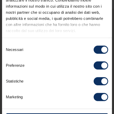
analizzare il nostro traffico. Condividiamo inoltre
informazioni sul modo in cui utilizza il nostro sito con i
nostri partner che si occupano di analisi dei dati web,
pubblicità e social media, i quali potrebbero combinarle
con altre informazioni che ha fornito loro o che hanno
Altre esperienze
raccolto dal suo utilizzo dei loro servizi.
FOOD & TASTE
Selezione
Necessari
del
consenso
Preferenze
Statistiche
Marketing
#Sport & Nature | #Trekking
Stelvio National Park