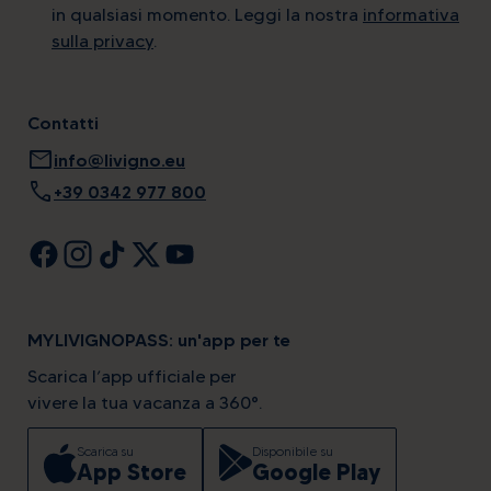
in qualsiasi momento. Leggi la nostra
informativa
sulla privacy
.
Contatti
mail
info@livigno.eu
call
+39 0342 977 800
MYLIVIGNOPASS: un'app per te
Scarica l’app ufficiale per
vivere la tua vacanza a 360°.
Scarica su
Disponibile su
App Store
Google Play