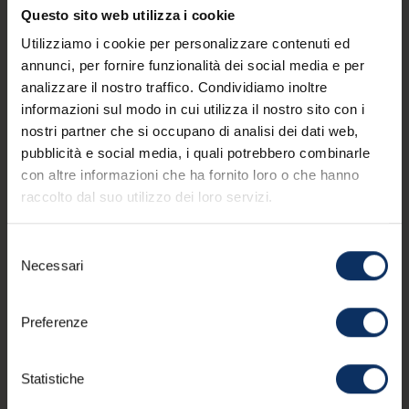
Questo sito web utilizza i cookie
Utilizziamo i cookie per personalizzare contenuti ed
#Cu
annunci, per fornire funzionalità dei social media e per
Vi
analizzare il nostro traffico. Condividiamo inoltre
informazioni sul modo in cui utilizza il nostro sito con i
Visi
nostri partner che si occupano di analisi dei dati web,
curi
#Culture
pubblicità e social media, i quali potrebbero combinarle
cus
Visita alla Chiesetta di Florin
con altre informazioni che ha fornito loro o che hanno
spec
con
raccolto dal suo utilizzo dei loro servizi.
Pare
Il mus! propone visite guidate serali dedicate
e ra
alla scoperta del patrimonio artistico e religioso
quel
Selezione
del territorio. ogni settimana sarà protagonista
Necessari
una chiesa diversa, raccontata attraverso la
del
pin_drop
sua storia, le opere d’arte e le tradizioni che la
consenso
pin_drop
Chiesa via Florin • 1h 30'
rendono unica.
Preferenze
Statistiche