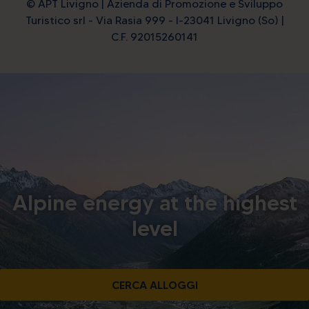
© APT Livigno | Azienda di Promozione e Sviluppo
Turistico srl - Via Rasia 999 - I-23041 Livigno (So) |
C.F. 92015260141
Alpine energy at the highest
level
CERCA ALLOGGI